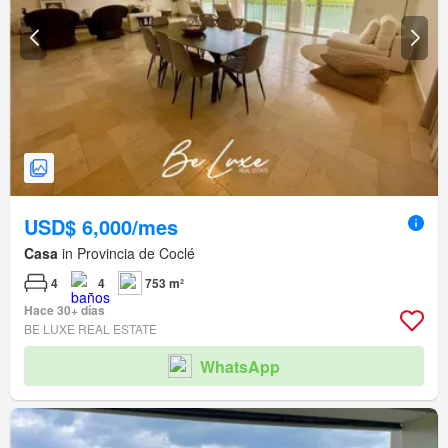
USD$ 6,000/mes
Casa
in Provincia de Coclé
4
4
753 m²
Hace 30+ días
BE LUXE REAL ESTATE
WhatsApp