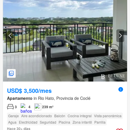
USD$ 3,500/mes
Apartamento
in Rio Hato, Provincia de Coclé
3
4
239 m²
Garaje
Aire acondicionado
Balcón
Cocina integral
Vista panorámica
Agua
Electricidad
Seguridad
Piscina
Zona infantil
Parrilla
Hace 30+ días