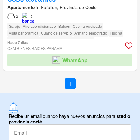
Apartamento
in Farallon, Provincia de Coclé
3
3
Garaje
Aire acondicionado
Balcón
Cocina equipada
Vista panorámica
Cuarto de servicio
Armario empotrado
Piscina
Zona infantil
Ascensor
Parrilla
Cancha de tenis
Hace 7 días
C&M BIENES RAICES PANAMÁ
WhatsApp
1
Recibe un email cuando haya nuevos anuncios para
studio
provincia coclé