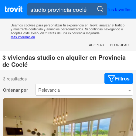
Tus favoritos
Usamos cookies para personalizar tu experiencia en Trovit, analizar el tráfico
y mostrarte contenido y anuncios personalizados. Si continúas navegando o
aceptas este aviso, disfrutarás de una experiencia mejorada.
Más información
ACEPTAR
BLOQUEAR
3 viviendas studio en alquiler en Provincia
de Coclé
Filtros
3 resultados
Ordenar por