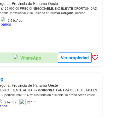
rgona, Provincia de Panamá Oeste
ERSIÓN Esta bonita y exclusiva Villa ubicada en
Nueva
Gorgona
, acceso
social y a 10 min de
Playa
Malibu.…
2.5
baños
Ver propiedad
WhatsApp
00
rgona, Provincia de Panamá Oeste
ENTO FRENTE AL MAR –
GORGONA
, PANAMÁ OESTE DETALLES
es
ajardinadas Zonas de BBQ Rancho / Gazebo par…
2
baños
127 m²