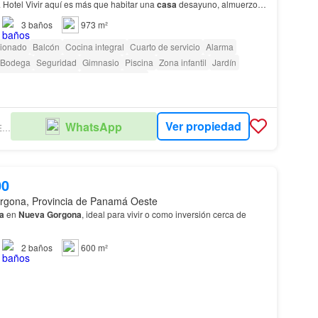
Exclusivos del Club & Hotel Vivir aquí es más que habitar una
casa
desayuno, almuerzo y
cena buffet o a la carta Restaurante en el Se…
3
baños
973 m²
cionado
Balcón
Cocina integral
Cuarto de servicio
Alarma
Bodega
Seguridad
Gimnasio
Piscina
Zona infantil
Jardín
as con discapacidad
Cancha de tenis
Ver propiedad
WhatsApp
OCEANGATE REAL ESTATE S.A.
00
rgona, Provincia de Panamá Oeste
a
en
Nueva
Gorgona
, ideal para vivir o como inversión cerca de
2
baños
600 m²