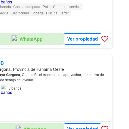
cionado
Cocina equipada
Patio
Cuarto de servicio
Agua
Electricidad
Bodega
Piscina
Jardín
Ver propiedad
WhatsApp
00
rgona, Provincia de Panamá Oeste
aya
Gorgona
, Chame Es el momento de aprovechar, por motivo de
por debajo del avalúo…
3
baños
Ver propiedad