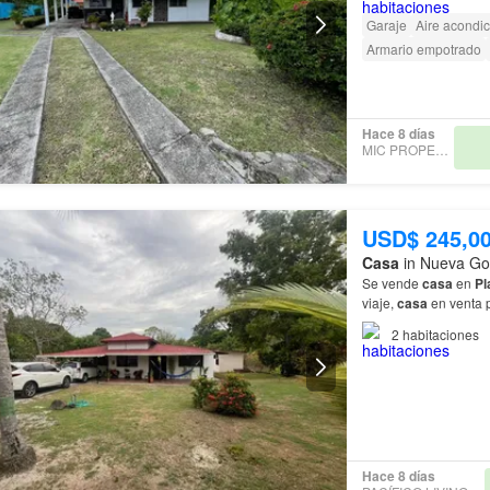
Garaje
Aire acondi
Armario empotrado
Hace 8 días
MIC PROPERTIES
USD$ 245,0
Casa
in Nueva Go
Se vende
casa
en
Pl
viaje,
casa
en venta 
2
habitaciones
Hace 8 días