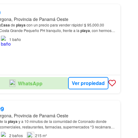
0
rgona, Provincia de Panamá Oeste
H BELOW~ ¡
Casa
de
playa
con un precio para vender rápido! $ 95,000.00
, PH Costa Grande Pequeño PH tranquilo, frente a la
playa
, con hermosas
l mar Tu sueño se vuelve realidad: el mejor…
1
baño
Ver propiedad
WhatsApp
99
rgona, Provincia de Panamá Oeste
de la
playa
y a 10 minutos de la comunidad de Coronado donde
 comerciales, restaurantes, farmacias, supermercados *3 recámaras
dor *Cocina *Lavandería *Terraza front…
2
baños
215 m²