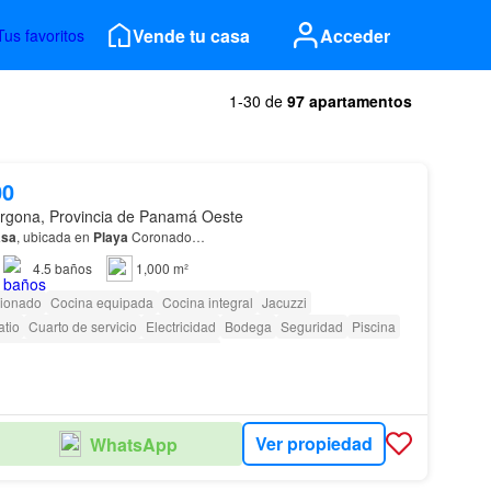
Vende tu casa
Acceder
Tus favoritos
1-30 de
97 apartamentos
00
rgona, Provincia de Panamá Oeste
asa
, ubicada en
Playa
Coronado…
4.5
baños
1,000 m²
cionado
Cocina equipada
Cocina integral
Jacuzzi
atio
Cuarto de servicio
Electricidad
Bodega
Seguridad
Piscina
so para personas con discapacidad
Ver propiedad
WhatsApp