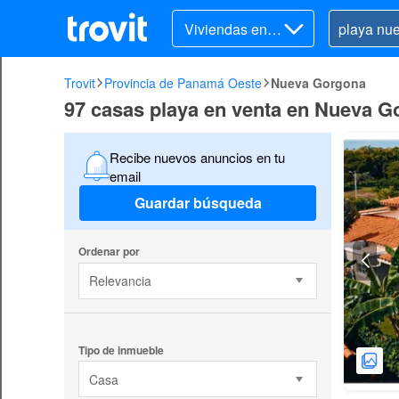
Viviendas en v
enta
Trovit
Provincia de Panamá Oeste
Nueva Gorgona
97 casas playa en venta en Nueva G
Recibe nuevos anuncios en tu
email
Guardar búsqueda
Ordenar por
Relevancia
Tipo de inmueble
Casa