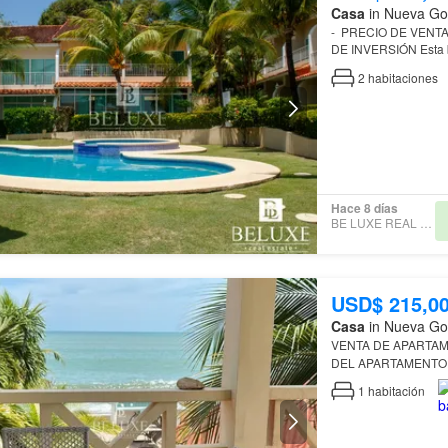
Casa
in Nueva Go
- PRECIO DE VENTA $125,000.00 PRECIO NEGOCIABLE, EXCELENTE OPORTUNIDAD
DE INV
a Piscina en el área 
2
habitaciones
Hace 8 días
BE LUXE REAL ESTATE
USD$ 215,0
Casa
in Nueva Go
VENTA DE APARTAM
DEL APARTAMENTO Superficie total: 114 m² Distribución eficiente: la arena Áreas verd
1
habitación