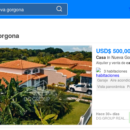
orgona
USD$ 500,0
Casa
in Nueva Go
Alquiler y venta de
c
3
habitaciones
Garaje
Aire acondi
Vista panorámica
P
Jardín
Parrilla
Acce
Hace 30+ días
DG GROUP REAL ESTATE