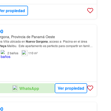
Ver propiedad
00
rgona, Provincia de Panamá Oeste
va Villa ubicada en
Nueva
Gorgona
, acceso a Piscina en el área
Playa
Malibu. Este apartamento es perfecto para compartir en familia
villosa
playa
que nos ofre…
2
baños
110 m²
Ver propiedad
WhatsApp
00