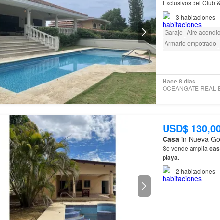
3
habitaciones
Garaje
Aire acondi
Armario empotrado
Acceso para person
Hace 8 días
USD$ 130,0
Casa
in Nueva Go
Se vende amplia
cas
playa
.
2
habitaciones