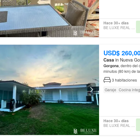
Hace 30+ días
BE LUXE REAL ESTATE
USD$ 260,0
Casa
in Nueva Go
Gorgona
, dentro del
minutos (80 km) de 
3
habitaciones
Garaje
Cocina integ
Hace 30+ días
BE LUXE REAL ESTATE