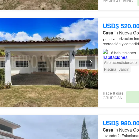
PACÍFICO LIVING REALTY
USD$ 520,0
Casa
in Nueva Go
y alta valorización inmobiliaria Coronado es el equilibri
recreación y comodida
inversión.
6
habitaciones
Aire acondicionado
Piscina
Jardín
Hace 8 días
GRUPO ANISSA
USD$ 980,0
Casa
in Nueva Go
lavandería Estacionamiento para 4 vehículos Totalmente amoblada y equipada Beneficios