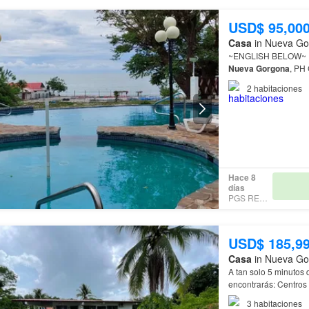
USD$ 95,00
Casa
in Nueva Go
~ENGLIS
Nueva
Gorgona
vistas de
2
habitaciones
Hace 8
días
PGS REALTY
USD$ 185,9
Casa
in Nueva Go
A tan solo 5 minutos 
encontrarás: Centros
*2 baños *Sala Come
3
habitaciones