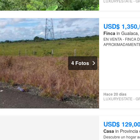
USD$ 1,350,
Finca
in Gualaca, 
EN VENTA - FINCA 
APROXIMADAMENTE
4 Fotos
Hace 20 días
USD$ 129,0
Casa
in Provincia 
Descubre un hogar ac