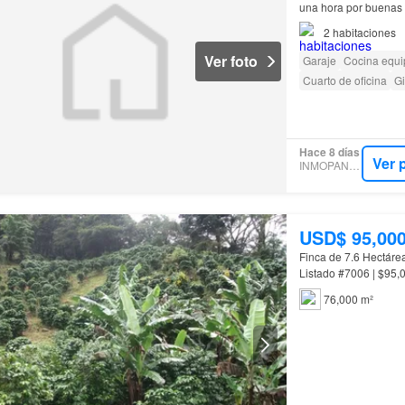
una hora por buenas 
2
habitaciones
Ver foto
Garaje
Cocina equ
Cuarto de oficina
G
Hace 8 días
Ver 
INMOPANAMA
USD$ 95,00
Finca de 7.6 Hectárea
76,000 m²