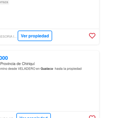
erraza
Ver propiedad
LUXURYESTATE - ASESORIA INMOBILIARIA ALQUILANDO PANAMA S.A
000
Provincia de Chiriquí
camino desde VELADERO en
Gualaca
- hasta la propiedad