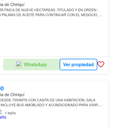
ia de Chiriquí
PALMAS DE ACEITE PARA CONTINUAR CON EL NEGOCIO, O
Ver propiedad
WhatsApp
ENES RAICES PANAMÁ
00
ia de Chiriquí
.
NA JAULA PARA CONEJOS. FRENTE DE CALLE
1
baño
HAY UN LAGO PA…