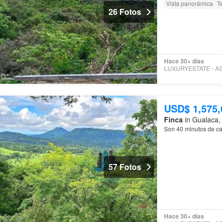
Vista panorámica
T
26 Fotos
Hace 30+ días
USD$ 1,575,
Finca
in Gualaca, 
Son 40 minutos de 
57 Fotos
Hace 30+ días