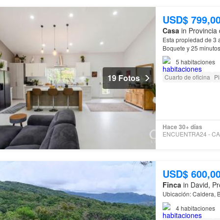
USD$ 799,0
Casa
in Provincia 
Esta propiedad de 3 
Boquete y 25 minutos 
restaurantes…
5
habitaciones
19 Fotos
Cuarto de oficina
Pi
Hace 30+ días
USD$ 600,0
Finca
in David, Pr
Ubicación: Caldera, 
4
habitaciones