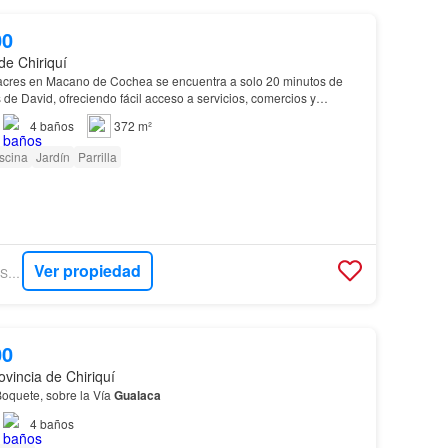
00
de Chiriquí
acres en Macano de Cochea se encuentra a solo 20 minutos de
de David, ofreciendo fácil acceso a servicios, comercios y
4
baños
372 m²
scina
Jardín
Parrilla
Ver propiedad
ENCUENTRA24 - CASA SOLUTION
00
ovincia de Chiriquí
Boquete, sobre la Vía
Gualaca
4
baños