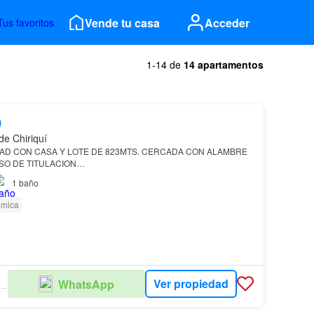
Vende tu casa
Acceder
Tus favoritos
1-14 de
14 apartamentos
0
de Chiriquí
PROCESO DE TITULACION…
1
baño
ámica
Ver propiedad
WhatsApp
ENES RAICES PANAMÁ