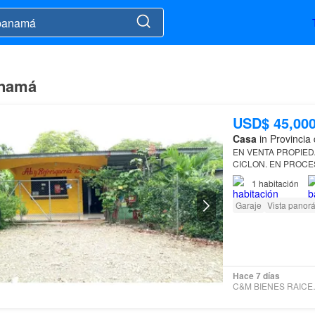
anamá
USD$ 45,00
Casa
in Provincia 
EN VENTA PROPIEDAD CON CASA Y LOTE DE 823MTS. CERCADA CON ALAMBRE
CICLON. EN 
1
habitación
Garaje
Vista panor
Hace 7 días
C&M BI