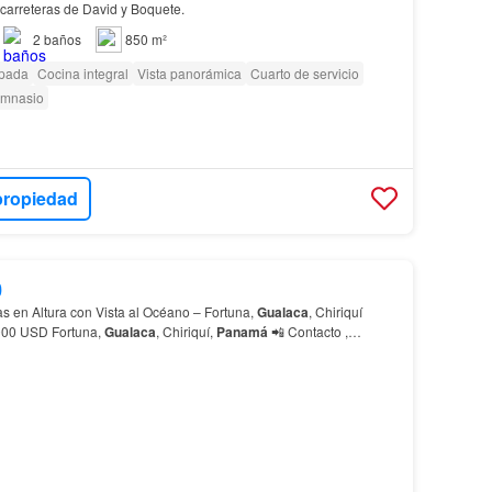
carreteras de David y Boquete.
2
baños
850 m²
ipada
Cocina integral
Vista panorámica
Cuarto de servicio
imnasio
propiedad
0
s en Altura con Vista al Océano – Fortuna,
Gualaca
, Chiriquí
Listado #7006 | $95,000 USD Fortuna,
Gualaca
, Chiriquí,
Panamá
📲 Contacto ,
Chiriquí Listing #7006 | $95,000 USD Fortuna,
Gualaca
, Chiriquí,…