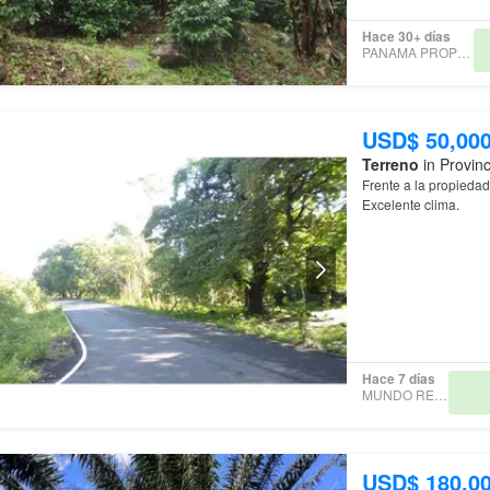
Hace 30+ días
PANAMA PROPERTIES
USD$ 50,00
Terreno
in Provinc
Frente a la propiedad
Excelente clima.
Hace 7 días
MUNDO REALTY
USD$ 180,0