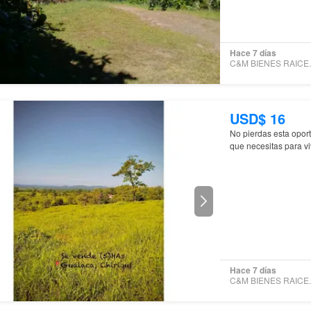
Hace 7 días
C&M BI
USD$ 16
No pierdas esta oport
que necesitas para vi
Hace 7 días
C&M BI