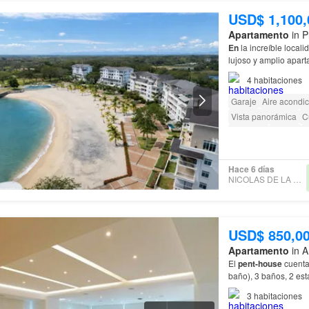
USD$ 1,100,
Apartamento
in P
En
la increíble local
lujoso y amplio apar
y electrodomésticos
4
habitaciones
Garaje
Aire acondi
Vista panorámica
C
Ascensor
Parrilla
A
Hace 6 días
NICOLAS DE LA GUARDIA
USD$ 850,0
Apartamento
in A
El
pent-house
cuenta 
baño), 3 baños, 2 es
de
la Carretera Pan
3
habitaciones