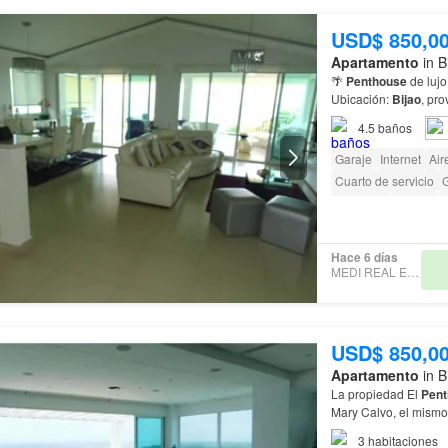
USD$ 850,0
Apartamento
in B
🌴
Penthouse
de lujo
Ubicación:
Bijao
, pr
Ponemos a la venta 
4.5
baños
Garaje
Internet
Air
Cuarto de servicio
G
Ascensor
Parrilla
A
Hace 6 días
MEDI REAL ESTATE
USD$ 850,0
Apartamento
in B
La propiedad El
Pent
Club & Residences, 
3
habitaciones