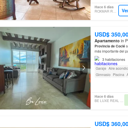
Hace 6 días
Ve
ROXMAR REALTY
USD$ 350,0
Apartamento
in P
Provincia
de
Coclé
s
más importante del p
solo 75 minutos
de
la
3
habitaciones
Garaje
Aire acondi
Gimnasio
Piscina
Hace 6 días
BE LUXE REAL ESTATE
USD$ 360,0