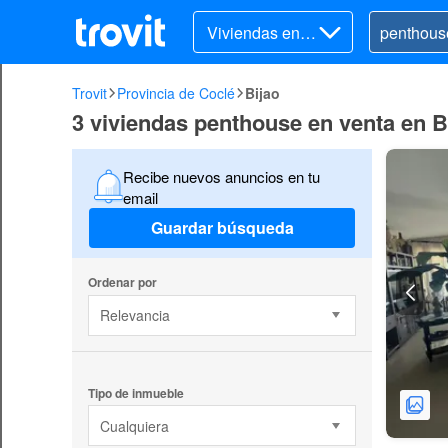
Viviendas en v
enta
Trovit
Provincia de Coclé
Bijao
3 viviendas penthouse en venta en B
Recibe nuevos anuncios en tu
email
Guardar búsqueda
Ordenar por
Relevancia
Tipo de inmueble
Cualquiera