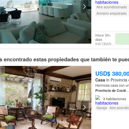
Aire acondicionado
Armario empotrado
Hace 30+
días
KW OBARRIO
 encontrado estas propiedades que también te pued
USD$ 380,0
Casa
in Provincia
Hermosa casa con un 
Provincia
de
Coclé
3
habitaciones
Garaje
Aire acondi