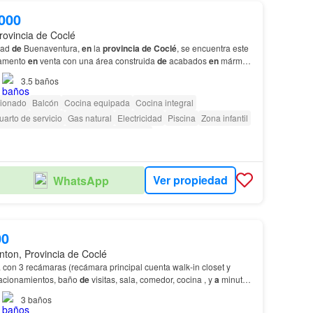
000
rovincia de Coclé
idad
de
Buenaventura,
en
la
provincia
de
Coclé
, se encuentra este
tamento
en
venta con una área construida
de
acabados
en
mármol
de
alta gama, y una zona
de
lavande…
3.5
baños
cionado
Balcón
Cocina equipada
Cocina integral
uarto de servicio
Gas natural
Electricidad
Piscina
Zona infantil
cceso para personas con discapacidad
Ver propiedad
WhatsApp
00
nton, Provincia de Coclé
con 3 recámaras (recámara principal cuenta walk-in closet y
tacionamientos, baño
de
visitas, sala, comedor, cocina , y
a
minutos
americana…
3
baños