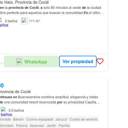
io Hato, Provincia de Coclé
en
la
provincia
de
Coclé
,
a
solo 80 minutos al oeste
de
la ciudad
tino perfecto para aquellos que buscan la comodidad
En
el último
io
penthouse
de
3 recámaras más d…
2
baños
111 m²
Ver propiedad
WhatsApp
B REAL ESTATE PANAMA S.A
00
rovincia de Coclé
nthouse
en
Buenaventura combina amplitud, elegancia y vistas
de
una comunidad resort reconocida
por
su privacidad Capilla
t y programa
de
alquileres Escuela intern…
3.5
baños
cionado
Balcón
Cocina equipada
Jacuzzi
Cuarto de servicio
Gimnasio
Piscina
Ascensor
Jardín
Parrilla