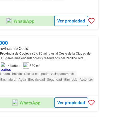
Ver propiedad
WhatsApp
000
rovincia de Coclé
Provincia
de
Coclé
,
a
sólo 80 minutos al Oeste
de
la Ciudad
de
s lugares más encantadores y reservados del Pacífico Aire
l, línea blanca abierta y acabados
de
lujo,…
4
baños
580 m²
cionado
Balcón
Cocina equipada
Vista panorámica
Gas natural
Agua
Electricidad
Seguridad
Gimnasio
Ascensor
Ver propiedad
WhatsApp