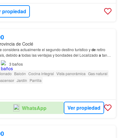
r propiedad
00
rovincia de Coclé
e considera actualmente el segundo destino turístico y
de
retiro
aís, debido
a
todas las ventajas y bondades del Localizado
a
tan
 ciudad
de
Panamá,
a
5 minutos del…
3
baños
cionado
Balcón
Cocina integral
Vista panorámica
Gas natural
Ascensor
Jardín
Parrilla
Ver propiedad
WhatsApp
00