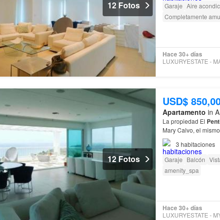
12 Fotos
Garaje
Aire acondi
Completamente amu
Hace 30+ días
USD$ 850,0
Apartamento
in A
La propiedad El
Pent
Mary Calvo, el mism
Coclé
, Corregimient
3
habitaciones
12 Fotos
Garaje
Balcón
Vis
amenity_spa
Hace 30+ días