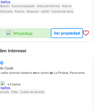
Balcón
Cocina equipada
Vista panorámica
Alarma
Gimnasio
Piscina
Ascensor
Jardín
Cancha de tenis
Ver propiedad
WhatsApp
en interesar
00
 de Coclé
estilo colonial moderno
en
el centro
de
La Pintada, Penonomé,
…
4.5
baños
cionado
Patio
Cuarto de servicio