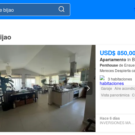
ijao
USD$ 850,0
Apartamento
in B
Penthouse
de Ensue
Mereces Despi
Penthouse
en
Bijao
r
3
habitaciones
Garaje
Aire acondi
Vista panorámica
C
Electricidad
Seguri
Acceso para person
Hace 6 días
INVERSIONES MARTINELLI