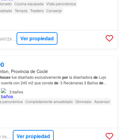
cionado
Cocina equipada
Vista panorámica
eblado
Terraza
Trastero
Conserje
Ver propiedad
LUXURYESTATE - MARITZA MIZRACHI REALTY
00
nton, Provincia de Coclé
house
fue diseñado exclusivamente
por
la diseñadora
de
Lujo
o cuenta con 245 m2 que consta
de
: 3 Recámaras 3 Baños
de
o
de
Río Hato, se ha convertido
en
una
de
las zon…
3
baños
ta panorámica
Completamente amueblado
Gimnasio
Ascensor
Ver propiedad
LUXURYESTATE - MY PANAMA BROKERS