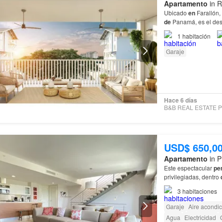
Apartamento
in R
Ubicado
en
Farallón,
de
Panamá, es el des
nive encontrará ampl
1
habitación
Garaje
Hace 6 días
B&
USD$ 650,0
Apartamento
in P
Este espectacular
pe
privilegiadas, dentro
Property Managemen
3
habitaciones
Garaje
Aire acondi
Agua
Electricidad