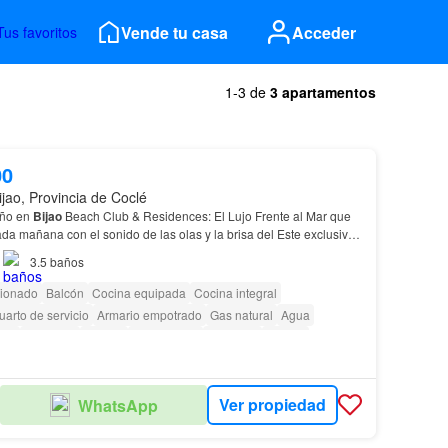
Vende tu casa
Acceder
Tus favoritos
1-3 de
3 apartamentos
00
ijao, Provincia de Coclé
ño en
Bijao
Beach Club & Residences: El Lujo Frente al Mar que
erta cada mañana con el sonido de las olas y la brisa del Este exclusivo
edefine el concepto de elegancia cost…
3.5
baños
cionado
Balcón
Cocina equipada
Cocina integral
uarto de servicio
Armario empotrado
Gas natural
Agua
dad
Gimnasio
Piscina
Zona infantil
Ascensor
Parrilla
as con discapacidad
Cancha de tenis
Ver propiedad
WhatsApp