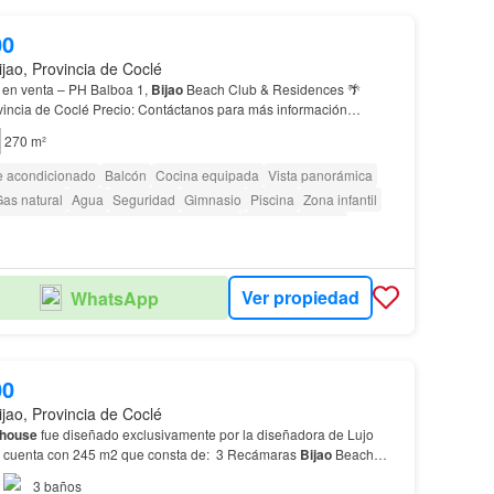
00
ijao, Provincia de Coclé
 en venta – PH Balboa 1,
Bijao
Beach Club & Residences 🌴
ovincia de Coclé Precio: Contáctanos para más información
un exclusivo
penthouse
de 270 m² en el reconocido…
270 m²
e acondicionado
Balcón
Cocina equipada
Vista panorámica
as natural
Agua
Seguridad
Gimnasio
Piscina
Zona infantil
cceso para personas con discapacidad
Cancha de tenis
Ver propiedad
WhatsApp
00
ijao, Provincia de Coclé
house
fue diseñado exclusivamente por la diseñadora de Lujo
Mary Calvo, el mismo cuenta con 245 m2 que consta de: 3 Recámaras
Bijao
Beach
es una de las más exclusivas comunidades de…
3
baños