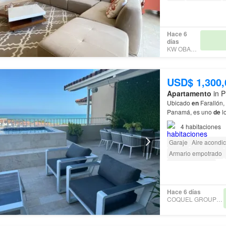
Hace 6
días
KW OBARRIO
USD$ 1,300,
Apartamento
in P
Ubicado
en
Farallón,
Panamá, es uno
de
lo
acondicionado centra
4
habitaciones
Garaje
Aire acondi
Armario empotrado
Cancha de tenis
Hace 6 días
COQUEL GROUP REALTY