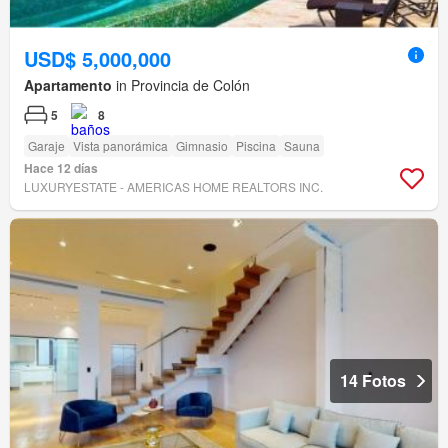
USD$ 5,000,000
Apartamento
in Provincia de Colón
5
8
Garaje
Vista panorámica
Gimnasio
Piscina
Sauna
Hace 12 días
LUXURYESTATE - AMERICAS HOME REALTORS INC.
14 Fotos