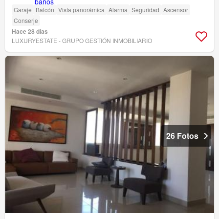
Garaje
Balcón
Vista panorámica
Alarma
Seguridad
Ascensor
Conserje
Hace 28 días
LUXURYESTATE - GRUPO GESTIÓN INMOBILIARIO
26 Fotos