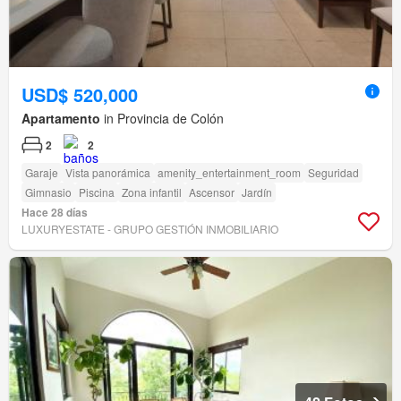
USD$ 520,000
Apartamento
in Provincia de Colón
2
2
Garaje
Vista panorámica
amenity_entertainment_room
Seguridad
Gimnasio
Piscina
Zona infantil
Ascensor
Jardín
Hace 28 días
LUXURYESTATE - GRUPO GESTIÓN INMOBILIARIO