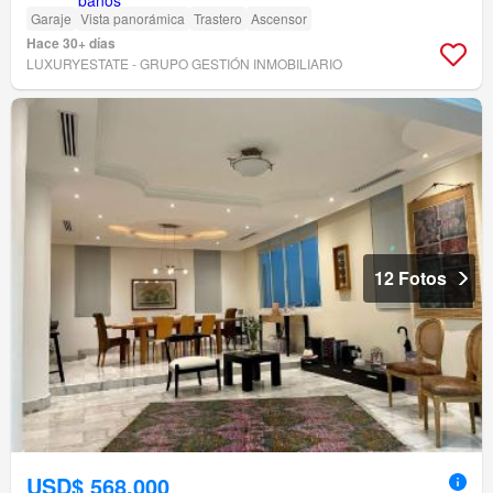
Garaje
Vista panorámica
Trastero
Ascensor
Hace 30+ días
LUXURYESTATE - GRUPO GESTIÓN INMOBILIARIO
12 Fotos
USD$ 568,000