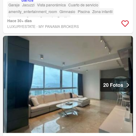
Garaje
Jacuzzi
Vista panorámica
Cuarto de servicio
amenity_entertainment_room
Gimnasio
Piscina
Zona infantil
Ascensor
Sauna
Conserje
Parrilla
Hace 30+ días
LUXURYESTATE - MY PANAMA BROKERS
20 Fotos