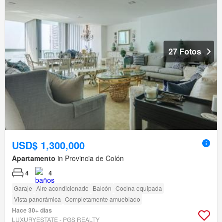
27 Fotos
USD$ 1,300,000
Apartamento
in Provincia de Colón
4
4
Garaje
Aire acondicionado
Balcón
Cocina equipada
Vista panorámica
Completamente amueblado
Hace 30+ días
LUXURYESTATE - PGS REALTY