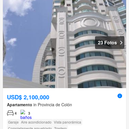
23 Fotos
USD$ 2,100,000
Apartamento
in Provincia de Colón
4
3
Garaje
Aire acondicionado
Vista panorámica
Completamente amueblado
Trastero