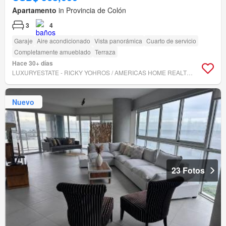
Apartamento
in Provincia de Colón
3
4
Garaje
Aire acondicionado
Vista panorámica
Cuarto de servicio
Completamente amueblado
Terraza
Hace 30+ días
LUXURYESTATE - RICKY YOHROS / AMERICAS HOME REALTORS INC.
Nuevo
23 Fotos