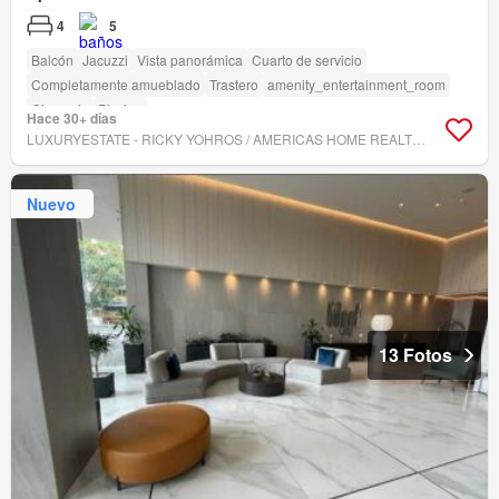
4
5
Balcón
Jacuzzi
Vista panorámica
Cuarto de servicio
Completamente amueblado
Trastero
amenity_entertainment_room
Gimnasio
Piscina
Hace 30+ días
LUXURYESTATE - RICKY YOHROS / AMERICAS HOME REALTORS INC.
Nuevo
13 Fotos