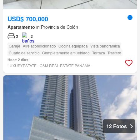
USD$ 700,000
Apartamento
in Provincia de Colón
3
2
Garaje
Aire acondicionado
Cocina equipada
Vista panorámica
Cuarto de servicio
Completamente amueblado
Terraza
Trastero
Hace 2 días
LUXURYESTATE - C&M REAL ESTATE PANAMA
12 Fotos