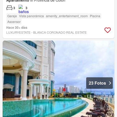
Apartamento
in Provincia de Colón
3
3
Garaje
Vista panorámica
amenity_entertainment_room
Piscina
Ascensor
Hace 30+ días
LUXURYESTATE - BLANCA CORONADO REAL ESTATE
23 Fotos