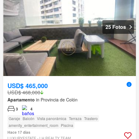
25 Fotos
USD$ 465,000
USD$ 468,000
Apartamento
in Provincia de Colón
3
4
Garaje
Balcón
Vista panorámica
Terraza
Trastero
amenity_entertainment_room
Piscina
Hace 17 días
LUXURYESTATE - LH REALTY TEAM