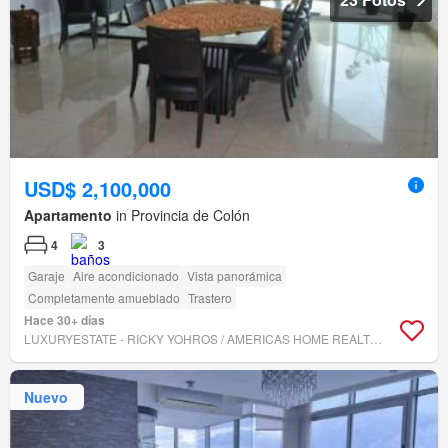
USD$ 2,100,000
Apartamento
in Provincia de Colón
4
3
Garaje
Aire acondicionado
Vista panorámica
Completamente amueblado
Trastero
Hace 30+ días
LUXURYESTATE - RICKY YOHROS / AMERICAS HOME REALTORS INC.
Nuevo