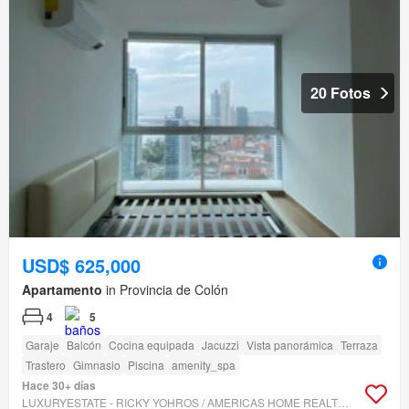
20 Fotos
USD$ 625,000
Apartamento
in Provincia de Colón
4
5
Garaje
Balcón
Cocina equipada
Jacuzzi
Vista panorámica
Terraza
Trastero
Gimnasio
Piscina
amenity_spa
Hace 30+ días
LUXURYESTATE - RICKY YOHROS / AMERICAS HOME REALTORS INC.