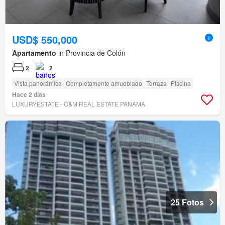
USD$ 550,000
Apartamento
in Provincia de Colón
2
2
Vista panorámica
Completamente amueblado
Terraza
Piscina
Hace 2 días
LUXURYESTATE - C&M REAL ESTATE PANAMA
25 Fotos