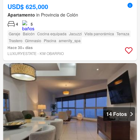
USD$ 625,000
Apartamento
in Provincia de Colón
4
5
Garaje
Balcón
Cocina equipada
Jacuzzi
Vista panorámica
Terraza
Trastero
Gimnasio
Piscina
amenity_spa
Hace 30+ días
LUXURYESTATE - KW OBARRIO
14 Fotos