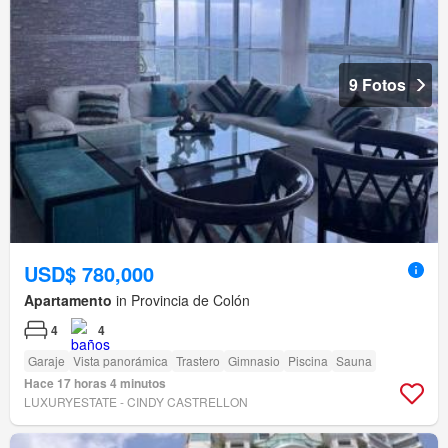
9 Fotos
USD$ 780,000
Apartamento
in Provincia de Colón
4
4
Garaje
Vista panorámica
Trastero
Gimnasio
Piscina
Sauna
Hace 17 horas 4 minutos
LUXURYESTATE - CINDY CASTRELLON