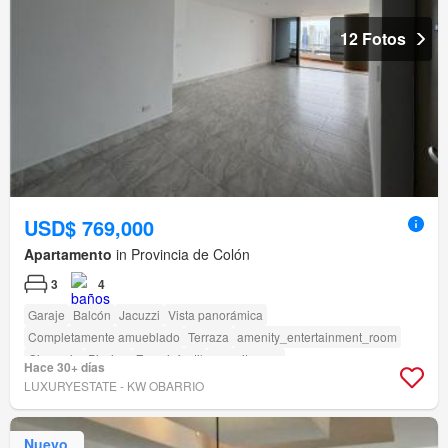
12 Fotos
USD$ 769,000
Apartamento
in Provincia de Colón
3
4
Garaje
Balcón
Jacuzzi
Vista panorámica
Completamente amueblado
Terraza
amenity_entertainment_room
Gimnasio
Piscina
Zona infantil
amenity_spa
Hace 30+ días
LUXURYESTATE - KW OBARRIO
Nuevo