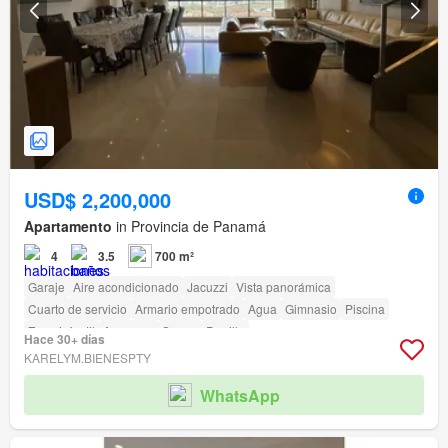
USD$ 2,200,000
Apartamento
in Provincia de Panamá
4
3.5
700 m²
Garaje
Aire acondicionado
Jacuzzi
Vista panorámica
Cuarto de servicio
Armario empotrado
Agua
Gimnasio
Piscina
Zona infantil
Ascensor
Sauna
Parrilla
Hace 30+ días
KARELYM.BIENESPTY
WhatsApp