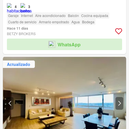
4
3
Garaje
Internet
Aire acondicionado
Balcón
Cocina equipada
Cuarto de servicio
Armario empotrado
Agua
Bodega
Hace 11 días
BETZY BROKERS
WhatsApp
Actualizado