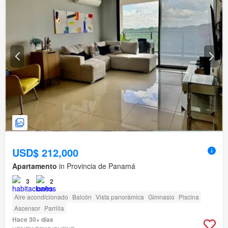
USD$ 212,000
Apartamento
in Provincia de Panamá
3
2
Aire acondicionado
Balcón
Vista panorámica
Gimnasio
Piscina
Ascensor
Parrilla
Hace 30+ días