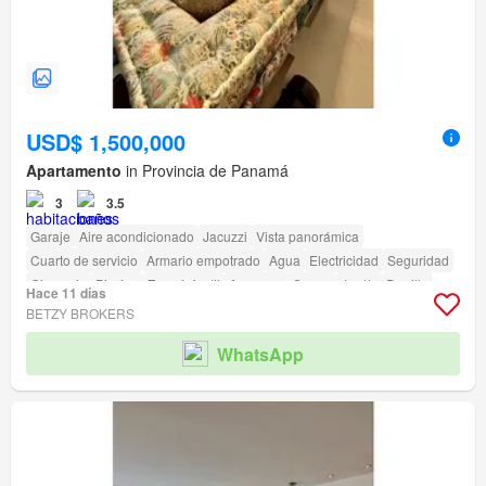
USD$ 1,500,000
Apartamento
in Provincia de Panamá
3
3.5
Garaje
Aire acondicionado
Jacuzzi
Vista panorámica
Cuarto de servicio
Armario empotrado
Agua
Electricidad
Seguridad
Gimnasio
Piscina
Zona infantil
Ascensor
Sauna
Jardín
Parrilla
Hace 11 días
Acceso para personas con discapacidad
Cancha de tenis
BETZY BROKERS
WhatsApp