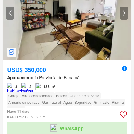
USD$ 350,000
Apartamento
in Provincia de Panamá
3
2
138 m²
Garaje
Aire acondicionado
Balcón
Cuarto de servicio
Armario empotrado
Gas natural
Agua
Seguridad
Gimnasio
Piscina
Ascensor
Hace 11 días
KARELYM.BIENESPTY
WhatsApp