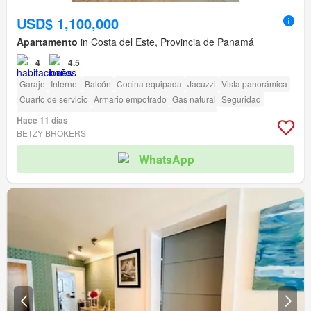
USD$ 1,100,000
Apartamento
in Costa del Este, Provincia de Panamá
4
4.5
Garaje
Internet
Balcón
Cocina equipada
Jacuzzi
Vista panorámica
Cuarto de servicio
Armario empotrado
Gas natural
Seguridad
Gimnasio
Piscina
Zona infantil
Ascensor
Parrilla
Hace 11 días
Acceso para personas con discapacidad
BETZY BROKERS
WhatsApp