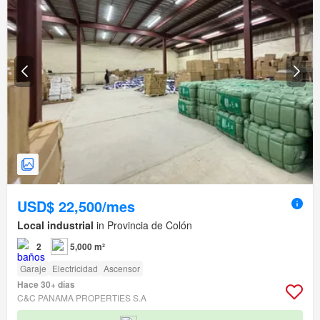
USD$ 22,500/mes
Local industrial
in Provincia de Colón
2
5,000 m²
Garaje
Electricidad
Ascensor
Hace 30+ días
C&C PANAMA PROPERTIES S.A