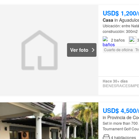
USD$ 1,200
Casa
in Aguadulce
Ubicación: entre Nat
construcción: 300m2 M
footage: 300m2
Land
2
baños
3
Ver foto
Cuarto de oficina
Tr
Hace 30+ días
USD$ 4,500
in Provincia de Co
Set in more than 700 
Tournament Golf Cours
4
habitaciones