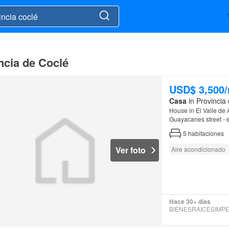
incia de Coclé
USD$ 3,500
Casa
in Provincia
House in El Valle de
Guayacanes street - e
5
habitaciones
Ver foto
Aire acondicionado
Hace 30+ días