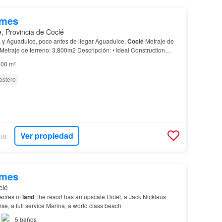
/mes
, Provincia de Coclé
á y Aguadulce, poco antes de llegar Aguadulce,
Coclé
Metraje de
etraje de terreno: 3,800m2 Descripción: • Ideal Construction
footage: 3,800m2 Description: • Ideal f…
00 m²
astero
Ver propiedad
BIENESRAICESIMPERIAL - IMPERIAL
/mes
clé
acres of
land
, the resort has an upscale Hotel, a Jack Nicklaus
e, a full service Marina, a world class beach
5
baños