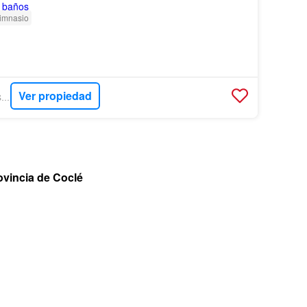
imnasio
Ver propiedad
ENCUENTRA24 - VISTA REALTY
rovincia de Coclé