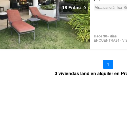
18 Fotos
Vista panorámica
G
Hace 30+ días
1
3 viviendas land en alquiler en P