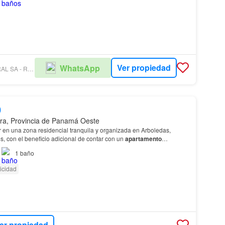
Ver propiedad
WhatsApp
CORPORACIÓN VERAL SA - RUC 2531311-1-823422 60
0
ra, Provincia de Panamá Oeste
r en una zona residencial tranquila y organizada en Arboledas,
, con el beneficio adicional de contar con un
apartamento
parte delantera con: – Sala y comedor – Ár…
1
baño
ricidad
er propiedad