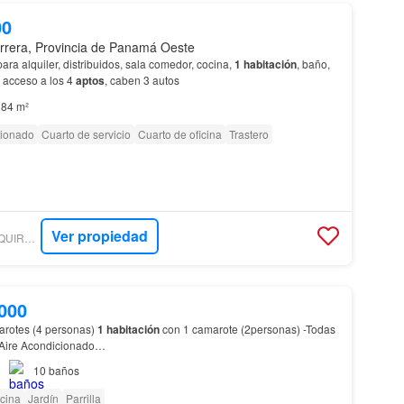
00
rrera, Provincia de Panamá Oeste
ara alquiler, distribuidos, sala comedor, cocina,
1 habitación
, baño,
e acceso a los 4
aptos
, caben 3 autos
84 m²
cionado
Cuarto de servicio
Cuarto de oficina
Trastero
Ver propiedad
ENCUENTRA24 - AJQUIROZ INMOBILIARIA
000
arotes (4 personas)
1 habitación
con 1 camarote (2personas) -Todas
 Aire Acondicionado…
10
baños
cina
Jardín
Parrilla