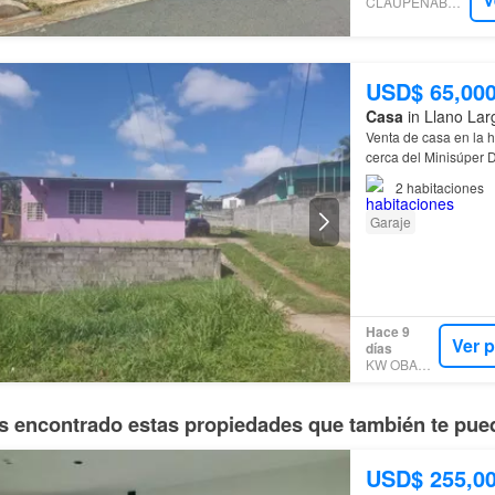
CLAUPENABROKER
USD$ 65,00
Casa
in Llano Lar
Venta de casa en la 
cerca del Minisúper 
apartamento
que cue
2
habitaciones
Garaje
Hace 9
Ver 
días
KW OBARRIO
 encontrado estas propiedades que también te pued
USD$ 255,0