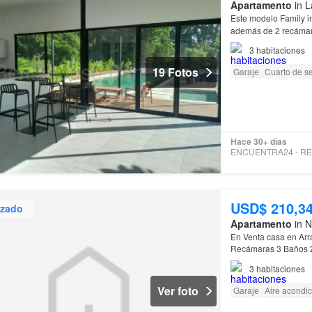
Apartamento
in L
Este modelo Family i
además de 2 recámar
3
habitaciones
19 Fotos
Garaje
Cuarto de se
Hace 30+ días
USD$ 210,3
izado
Apartamento
in N
En Venta casa en Arr
Recámaras 3 Baños 
y al este con el dist
3
habitaciones
Ver foto
Garaje
Aire acondi