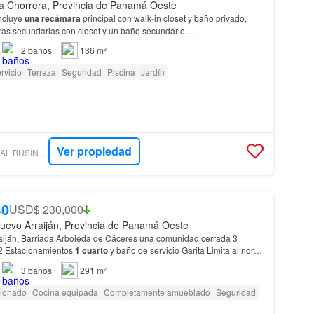
a Chorrera, Provincia de Panamá Oeste
ncluye
una recámara
principal con walk-in closet y baño privado,
as secundarias con closet y un baño secundario…
2
baños
136 m²
rvicio
Terraza
Seguridad
Piscina
Jardín
Ver propiedad
ENCUENTRA24 - REAL BUSINESS BROKERS PANAMA, S. A
40
USD$ 230,000
uevo Arraiján, Provincia de Panamá Oeste
aiján, Barriada Arboleda de Cáceres una comunidad cerrada 3
2 Estacionamientos
1 cuarto
y baño de servicio Garita Limita al norte
rito de Panamá, al sur con el Océano…
3
baños
291 m²
cionado
Cocina equipada
Completamente amueblado
Seguridad