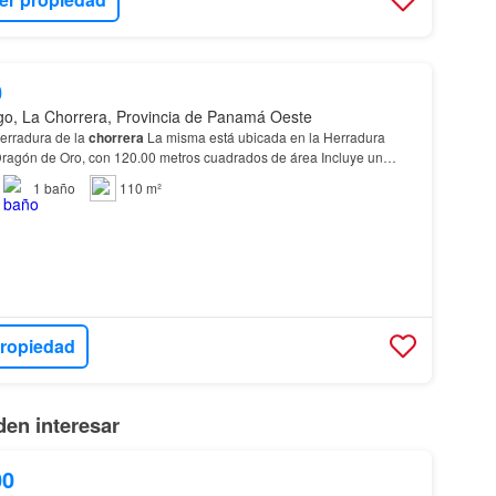
0
go, La Chorrera, Provincia de Panamá Oeste
herradura de la
chorrera
La misma está ubicada en la Herradura
Dragón de Oro, con 120.00 metros cuadrados de área Incluye un
nta con Sala, Comedor, Cocina, una recáma…
1
baño
110 m²
propiedad
en interesar
00