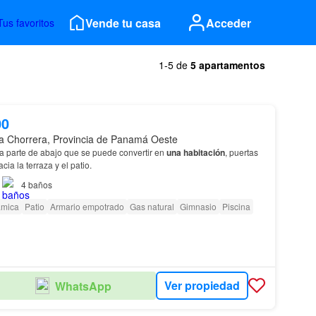
Vende tu casa
Acceder
Tus favoritos
1-5 de
5 apartamentos
00
a Chorrera, Provincia de Panamá Oeste
la parte de abajo que se puede convertir en
una habitación
, puertas
ia la terraza y el patio.
4
baños
ámica
Patio
Armario empotrado
Gas natural
Gimnasio
Piscina
Ver propiedad
WhatsApp