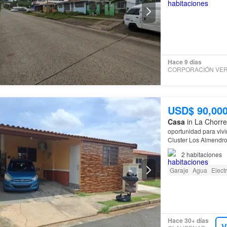
Hace 9 días
USD$ 90,00
Casa
in La Chorre
oportunidad para vivi
Cluster Los Almendros
independiente en la 
2
habitaciones
Garaje
Agua
Elect
Hace 30+ días
V