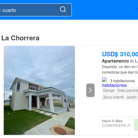
 La Chorrera
USD$ 310,0
Apartamento
in L
Depósito, un den en 
corredizas que dan hac
3
habitaciones
Garaje
Vista panor
Zona infantil
Jardín
Hace 9 días
COWORKERS PANAMÁ