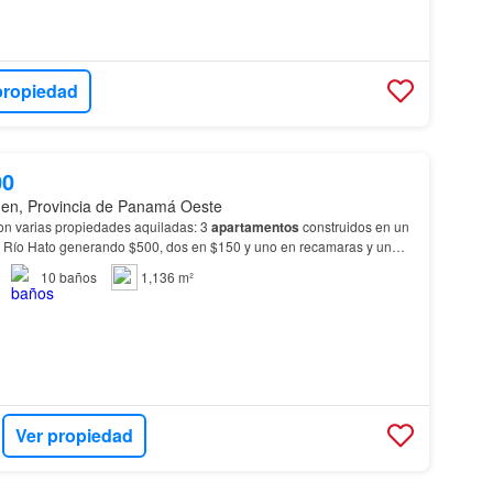
propiedad
00
men, Provincia de Panamá Oeste
n varias propiedades aquiladas: 3
apartamentos
construidos en un
 Río Hato generando $500, dos en $150 y uno en recamaras y un
una recamara
y un baño) Total de ren…
10
baños
1,136 m²
Ver propiedad