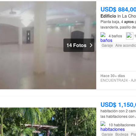
USD$ 884,0
Edificio
in La Cho
Planta baja, 4
aptos
p
lavandería, pasillo d
4
baños
1
14 Fotos
Garaje
Aire acondi
Hace 30+ días
USD$ 1,150,
habitación con 2 cam
las habitaciones con
10
habitaciones
Garaje
Bodega
Pis