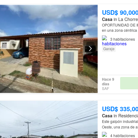
USD$ 90,00
Casa
in La Chorre
OPORTUNIDAD DE INVERSIÓN EN Barri
en una zona céntrica 
propiedad incluye u
3
habitaciones
Garaje
Hace 9
días
SAF
USD$ 335,0
Casa
in Residenci
Este galpón industri
Oeste, una zona de al
cuenta con:
1 Habita
4
habitaciones