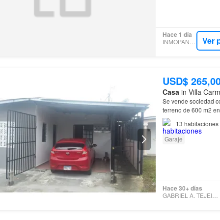
Hace 1 día
Ver 
INMOPANAMA
USD$ 265,0
Casa
in Villa Car
Se vende sociedad co
terreno de 600 m2 en
baño; y el cuarto con
13
habitaciones
Garaje
Hace 30+ días
GABRIEL A. TEJEIRA ARIAS