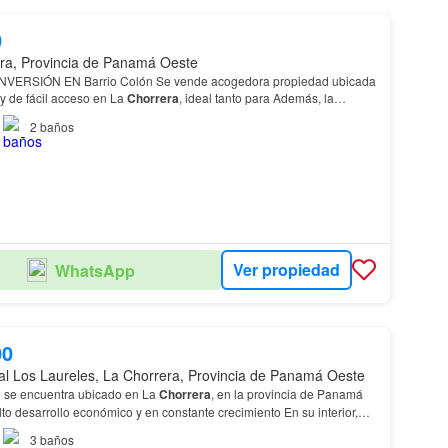
0
ra, Provincia de Panamá Oeste
o Colón Se vende acogedora propiedad ubicada
y de fácil acceso en La
Chorrera
, ideal tanto para Además, la
n
apartamento
independiente con 1 habitació…
2
baños
Ver propiedad
WhatsApp
00
al Los Laureles, La Chorrera, Provincia de Panamá Oeste
al se encuentra ubicado en La
Chorrera
, en la provincia de Panamá
to desarrollo económico y en constante crecimiento En su interior,
cion
con baño independiente.…
3
baños