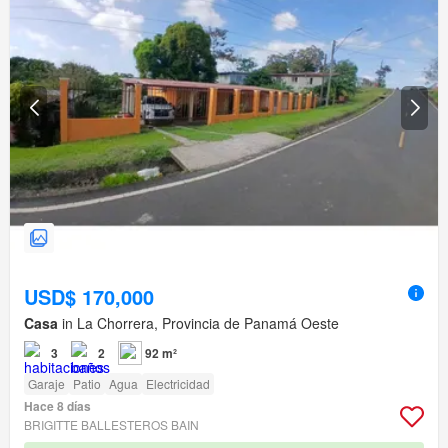
USD$ 170,000
Casa
in La Chorrera, Provincia de Panamá Oeste
3
2
92 m²
Garaje
Patio
Agua
Electricidad
Hace 8 días
BRIGITTE BALLESTEROS BAIN