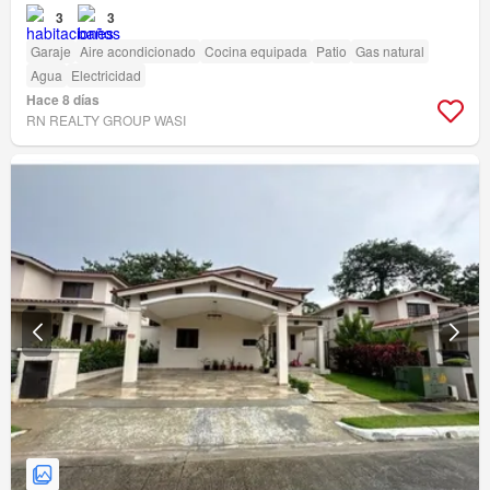
3
3
Garaje
Aire acondicionado
Cocina equipada
Patio
Gas natural
Agua
Electricidad
Hace 8 días
RN REALTY GROUP WASI