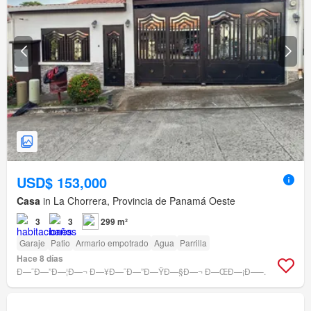
USD$ 153,000
Casa
in La Chorrera, Provincia de Panamá Oeste
3
3
299 m²
Garaje
Patio
Armario empotrado
Agua
Parrilla
Hace 8 días
Ð—˜Ð—”Ð—¦Ð—¬ Ð—¥Ð—˜Ð—”Ð—ŸÐ—§Ð—¬ Ð—ŒÐ—¡Ð—–.