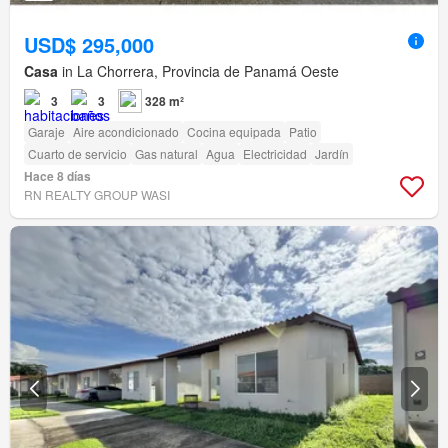
USD$ 295,000
Casa
in La Chorrera, Provincia de Panamá Oeste
3
3
328 m²
Garaje
Aire acondicionado
Cocina equipada
Patio
Cuarto de servicio
Gas natural
Agua
Electricidad
Jardín
Hace 8 días
RN REALTY GROUP WASI