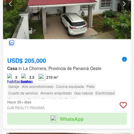
USD$ 205,000
Casa
in La Chorrera, Provincia de Panamá Oeste
3
2.5
210 m²
Garaje
Aire acondicionado
Cocina equipada
Patio
Cuarto de servicio
Armario empotrado
Gas natural
Electricidad
Seguridad
Piscina
Zona infantil
Parrilla
Hace 30+ días
DJB REALTY PANAMA
WhatsApp