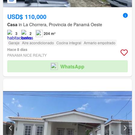
USD$ 110,000
Casa
in La Chorrera, Provincia de Panamá Oeste
3
2
204 m²
Garaje
Aire acondicionado
Cocina integral
Armario empotrado
Hace 8 días
PANAMA NICE REALTY
WhatsApp