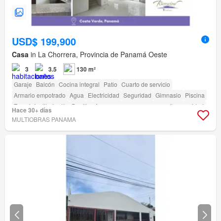
USD$ 199,900
Casa
in La Chorrera, Provincia de Panamá Oeste
3
3.5
130 m²
Garaje
Balcón
Cocina integral
Patio
Cuarto de servicio
Armario empotrado
Agua
Electricidad
Seguridad
Gimnasio
Piscina
Zona infantil
Jardín
Parrilla
Acceso para personas con discapacidad
Hace 30+ días
Cancha de tenis
MULTIOBRAS PANAMA