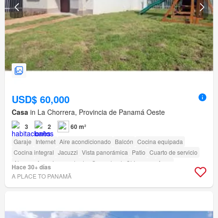
USD$ 60,000
Casa
in La Chorrera, Provincia de Panamá Oeste
3
2
60 m²
Garaje
Internet
Aire acondicionado
Balcón
Cocina equipada
Cocina integral
Jacuzzi
Vista panorámica
Patio
Cuarto de servicio
Alarma
Armario empotrado
Gas natural
Chimenea
Agua
Hace 30+ días
Electricidad
Bodega
Seguridad
Gimnasio
Piscina
Zona infantil
A PLACE TO PANAMÃ
Ascensor
Sauna
Jardín
Parrilla
Acceso para personas con discapacidad
Cancha de tenis