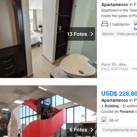
Apartamento
in F
Apartment in the Tow
inside the gates of P
1
habitación
13 Fotos
Balcón
Vista panor
Hace 30+ días
USD$ 228,8
Apartamento
in P
X
Building
– El epíto
Ciudad de
Panamá
c
66 m²
6 Fotos
Completamente amu