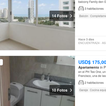
balcony Family den G
3
habitaciones
14 Fotos
Balcón
Completame
Hace 3 días
USD$ 175,0
Apartamento
in P
en el PH Tee One, un
Francisco, una de las
Apartment for Sale i
2
habitaciones
10 Fotos
Garaje
Cocina equ