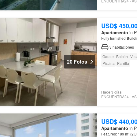
USD$ 450,0
Apartamento
in P
Fully furnished
Build
3
habitaciones
Garaje
Balcón
Vis
20 Fotos
Piscina
Parrilla
Hace 3 días
USD$ 440,0
Apartamento
in P
Features: 189 m² (2,0