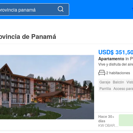
rovincia de Panamá
USD$ 351,5
Apartamento
in P
Vive y disfruta del air
2
habitaciones
Garaje
Balcón
Vis
Parrilla
Acceso para
Hace 30+
días
KW OBARRIO