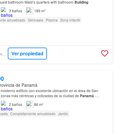
uest bathroom Maid’s quarters with bathroom
Building
3
baños
189 m²
nte amueblado
Gimnasio
Piscina
Zona infantil
Ver propiedad
ENCUENTRA24 - ASHTON MCLEOD
00
rovincia de Panamá
 moderno edificio con excelente ubicación en el área de San
 zonas más céntricas y cotizadas de la ciudad de
Panamá
-
n PH Tee One – $175,000 Cozy 86 m² apartment fo…
2
baños
86 m²
ipada
Completamente amueblado
Jardín