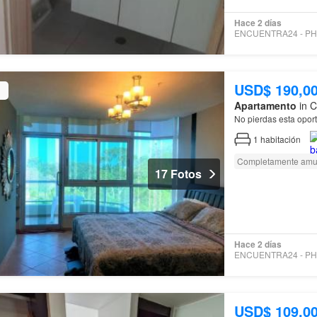
Hace 2 días
USD$ 190,0
Apartamento
in C
No pierdas esta opor
1
habitación
Completamente amu
17 Fotos
Hace 2 días
USD$ 109,0