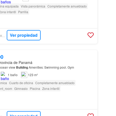
ina equipada
Vista panorámica
Completamente amueblado
ona infantil
Parrilla
Ver propiedad
ENCUENTRA24 - ASHTON MCLEOD
00
rovincia de Panamá
t ocean view
Building
Amenities: Swimming pool. Gym
1
baño
123 m²
ámica
Cuarto de oficina
Completamente amueblado
ent_room
Gimnasio
Piscina
Zona infantil