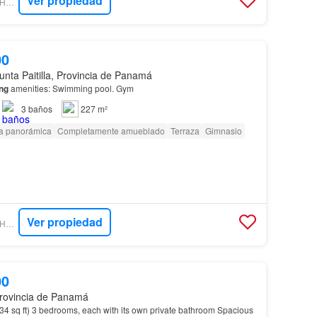
Ver propiedad
ENCUENTRA24 - ASHTON MCLEOD
00
unta Paitilla, Provincia de Panamá
ing
amenities: Swimming pool. Gym
3
baños
227 m²
ta panorámica
Completamente amueblado
Terraza
Gimnasio
Ver propiedad
ENCUENTRA24 - ASHTON MCLEOD
00
rovincia de Panamá
34 sq ft) 3 bedrooms, each with its own private bathroom Spacious