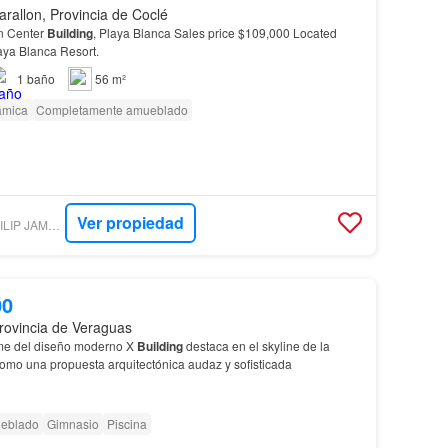
arallon, Provincia de Coclé
n Center
Building
, Playa Blanca Sales price $109,000 Located
laya Blanca Resort.
1
baño
56 m²
ámica
Completamente amueblado
Ver propiedad
ENCUENTRA24 - PHILIP JAMES REALTY COMPANY
00
rovincia de Veraguas
me del diseño moderno X
Building
destaca en el skyline de la
omo una propuesta arquitectónica audaz y sofisticada
eblado
Gimnasio
Piscina