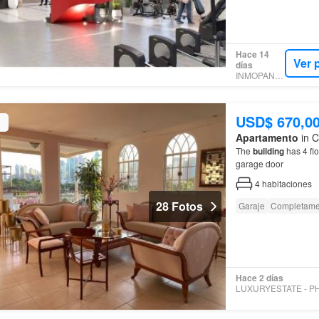
Hace 14
Ver 
días
INMOPANAMA
USD$ 670,0
Apartamento
in C
The
building
has 4 flo
garage door
4
habitaciones
28 Fotos
Garaje
Completame
Hace 2 días