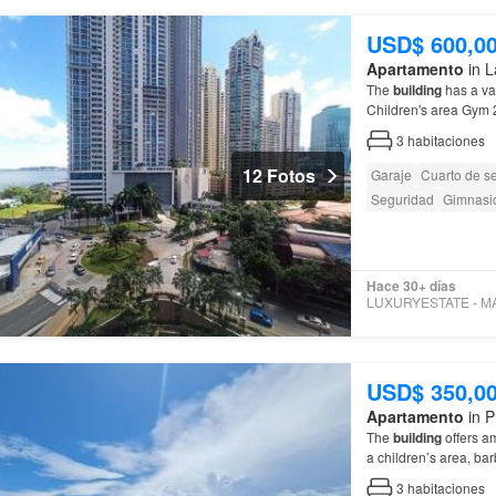
USD$ 600,0
Apartamento
in L
The
building
has a va
Children's area Gym 
3
habitaciones
12 Fotos
Garaje
Cuarto de se
Seguridad
Gimnasi
Hace 30+ días
USD$ 350,0
Apartamento
in P
The
building
offers am
a children’s area, bar
3
habitaciones