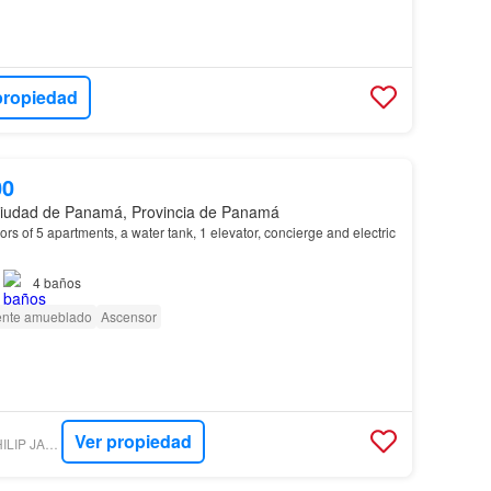
propiedad
00
iudad de Panamá, Provincia de Panamá
ors of 5 apartments, a water tank, 1 elevator, concierge and electric
4
baños
nte amueblado
Ascensor
Ver propiedad
LUXURYESTATE - PHILIP JAMES REALTY CORP.