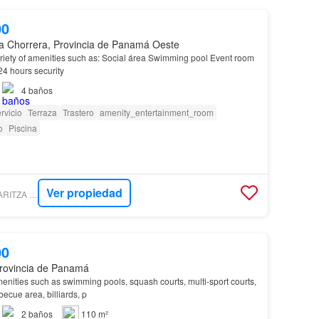
00
a Chorrera, Provincia de Panamá Oeste
riety of amenities such as: Social área Swimming pool Event room
24 hours security
4
baños
rvicio
Terraza
Trastero
amenity_entertainment_room
o
Piscina
Ver propiedad
LUXURYESTATE - MARITZA MIZRACHI REALTY
00
rovincia de Panamá
enities such as swimming pools, squash courts, multi-sport courts,
becue area, billiards, p
2
baños
110 m²