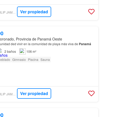
Ver propiedad
ENCUENTRA24 - PHILIP JAMES REALTY COMPANY
00
oronado, Provincia de Panamá Oeste
tunidad ded vivir en la comunidad de playa más viva de
Panamá
2
baños
106 m²
eblado
Gimnasio
Piscina
Sauna
Ver propiedad
ENCUENTRA24 - PHILIP JAMES REALTY COMPANY
00