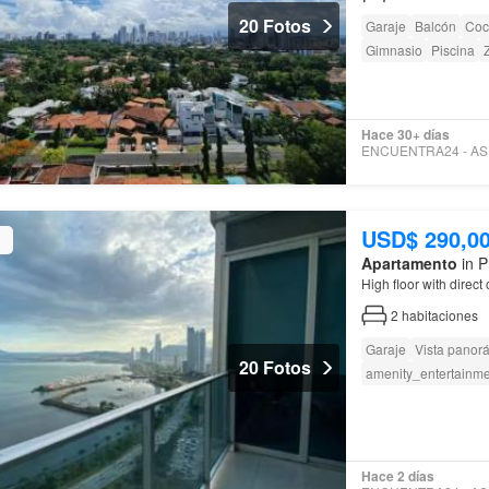
20 Fotos
Garaje
Balcón
Coc
Gimnasio
Piscina
Z
Hace 30+ días
USD$ 290,0
Apartamento
in P
High floor with direc
2
habitaciones
Garaje
Vista panor
20 Fotos
amenity_entertainm
Hace 2 días