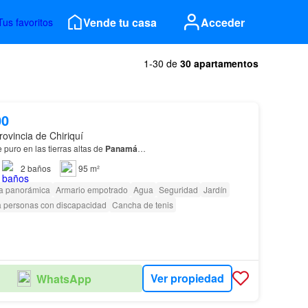
Vende tu casa
Acceder
Tus favoritos
1-30 de
30 apartamentos
00
rovincia de Chiriquí
e puro en las tierras altas de
Panamá
…
2
baños
95 m²
ta panorámica
Armario empotrado
Agua
Seguridad
Jardín
 personas con discapacidad
Cancha de tenis
Ver propiedad
WhatsApp