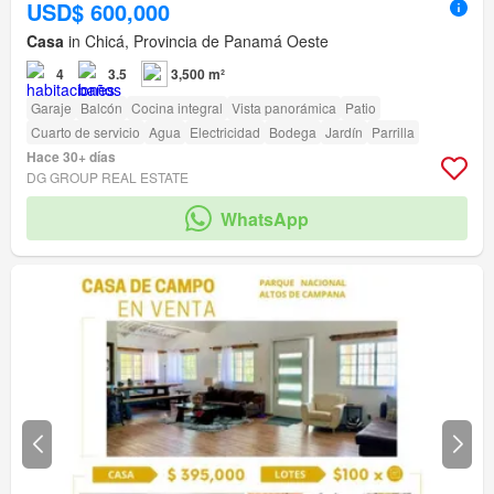
USD$ 600,000
Casa
in Chicá, Provincia de Panamá Oeste
4
3.5
3,500 m²
Garaje
Balcón
Cocina integral
Vista panorámica
Patio
Cuarto de servicio
Agua
Electricidad
Bodega
Jardín
Parrilla
Hace 30+ días
DG GROUP REAL ESTATE
WhatsApp