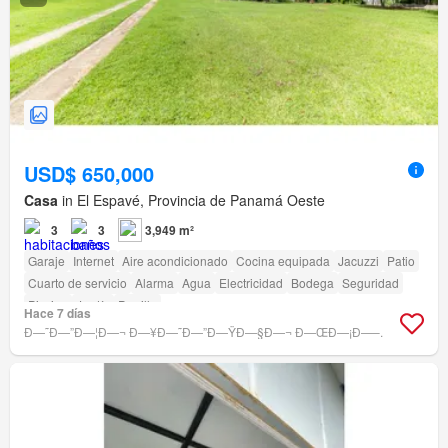
USD$ 650,000
Casa
in El Espavé, Provincia de Panamá Oeste
3
3
3,949 m²
Garaje
Internet
Aire acondicionado
Cocina equipada
Jacuzzi
Patio
Cuarto de servicio
Alarma
Agua
Electricidad
Bodega
Seguridad
Piscina
Jardín
Parrilla
Hace 7 días
Ð—˜Ð—”Ð—¦Ð—¬ Ð—¥Ð—˜Ð—”Ð—ŸÐ—§Ð—¬ Ð—ŒÐ—¡Ð—–.