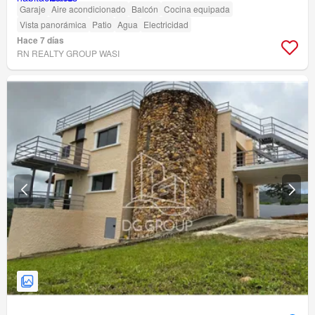
Garaje
Aire acondicionado
Balcón
Cocina equipada
Vista panorámica
Patio
Agua
Electricidad
Hace 7 días
RN REALTY GROUP WASI