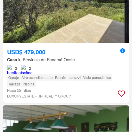
USD$ 479,000
Casa
in Provincia de Panamá Oeste
3
2
Garaje
Aire acondicionado
Balcón
Jacuzzi
Vista panorámica
Terraza
Piscina
Hace 30+ días
LUXURYESTATE - RN REALTY GROUP