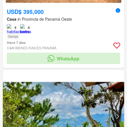
USD$ 395,000
Casa
in Provincia de Panamá Oeste
4
4
Garaje
Hace 7 días
C&M BIENES RAICES PANAMÁ
WhatsApp