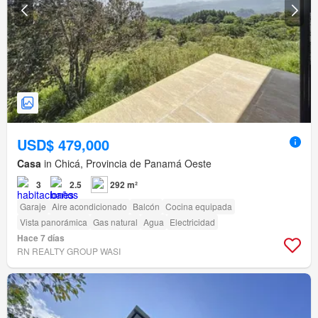
USD$ 479,000
Casa
in Chicá, Provincia de Panamá Oeste
3
2.5
292 m²
Garaje
Aire acondicionado
Balcón
Cocina equipada
Vista panorámica
Gas natural
Agua
Electricidad
Hace 7 días
RN REALTY GROUP WASI