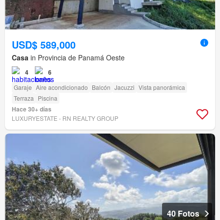
USD$ 589,000
Casa
in Provincia de Panamá Oeste
4
6
Garaje
Aire acondicionado
Balcón
Jacuzzi
Vista panorámica
Terraza
Piscina
Hace 30+ días
LUXURYESTATE - RN REALTY GROUP
40 Fotos