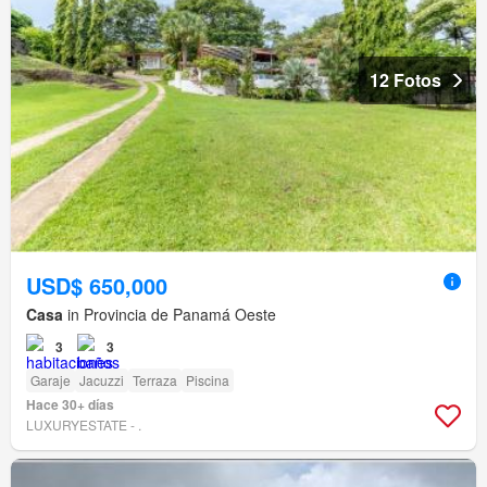
12 Fotos
USD$ 650,000
Casa
in Provincia de Panamá Oeste
3
3
Garaje
Jacuzzi
Terraza
Piscina
Hace 30+ días
LUXURYESTATE - .