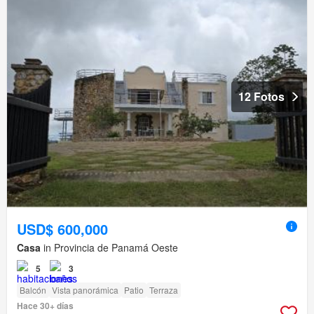
12 Fotos
USD$ 600,000
Casa
in Provincia de Panamá Oeste
5
3
Balcón
Vista panorámica
Patio
Terraza
Hace 30+ días