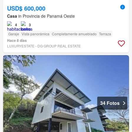
USD$ 600,000
Casa
in Provincia de Panamá Oeste
4
3
Garaje
Vista panorámica
Completamente amueblado
Terraza
Hace 8 días
LUXURYESTATE - DG GROUP REAL ESTATE
34 Fotos