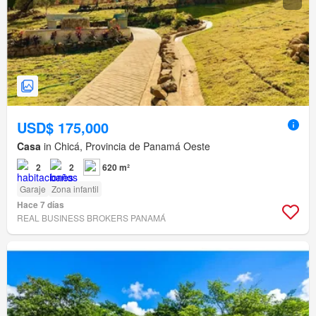
USD$ 175,000
Casa
in Chicá, Provincia de Panamá Oeste
2
2
620 m²
Garaje
Zona infantil
Hace 7 días
REAL BUSINESS BROKERS PANAMÁ