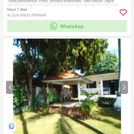
Vista panorámica
Patio
Armario empotrado
Gas natural
Agua
Electricidad
Bodega
Seguridad
Jardín
Parrilla
Cancha de tenis
Hace 7 días
ALQUILANDO PANAMÁ
WhatsApp