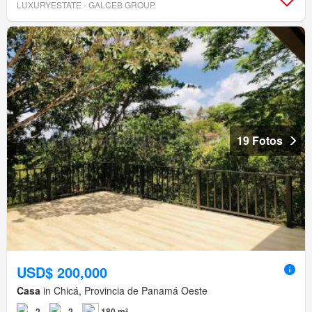
LUXURYESTATE - GALCEB GROUP.
19 Fotos
USD$ 200,000
Casa
in Chicá, Provincia de Panamá Oeste
2
2
180 m²