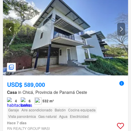
USD$ 589,000
Casa
in Chicá, Provincia de Panamá Oeste
4
6
532 m²
Garaje
Aire acondicionado
Balcón
Cocina equipada
Vista panorámica
Gas natural
Agua
Electricidad
Hace 7 días
RN REALTY GROUP WASI