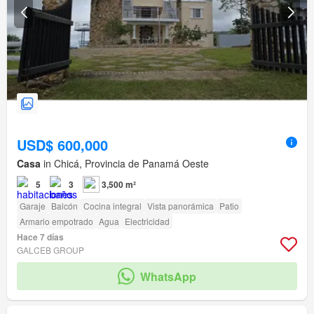
USD$ 600,000
Casa
in Chicá, Provincia de Panamá Oeste
5
3
3,500 m²
Garaje
Balcón
Cocina integral
Vista panorámica
Patio
Armario empotrado
Agua
Electricidad
Hace 7 días
GALCEB GROUP
WhatsApp