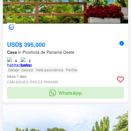
USD$ 395,000
Casa
in Provincia de Panamá Oeste
4
5
Garaje
Jacuzzi
Vista panorámica
Parrilla
Hace 7 días
C&M BIENES RAICES PANAMÁ
WhatsApp