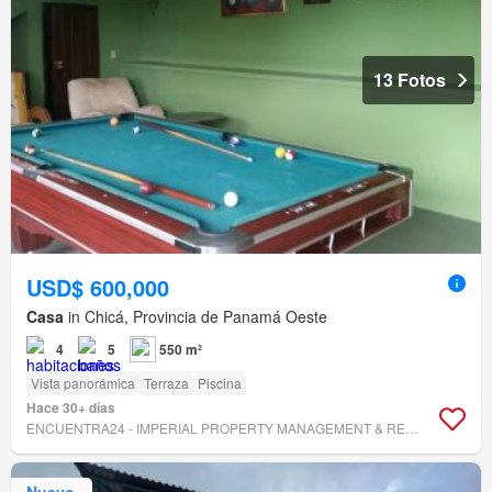
13 Fotos
USD$ 600,000
Casa
in Chicá, Provincia de Panamá Oeste
4
5
550 m²
Vista panorámica
Terraza
Piscina
Hace 30+ días
ENCUENTRA24 - IMPERIAL PROPERTY MANAGEMENT & REAL ESTATE
Nuevo