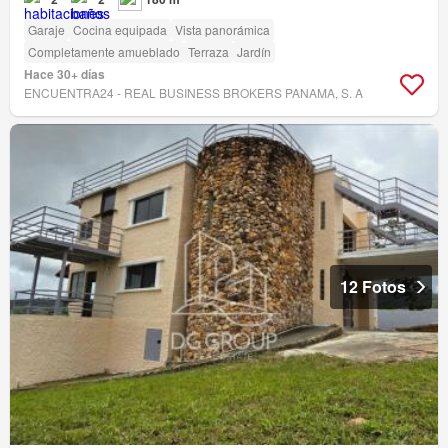
Garaje
Cocina equipada
Vista panorámica
Completamente amueblado
Terraza
Jardín
Hace 30+ días
ENCUENTRA24 - REAL BUSINESS BROKERS PANAMA, S. A
12 Fotos