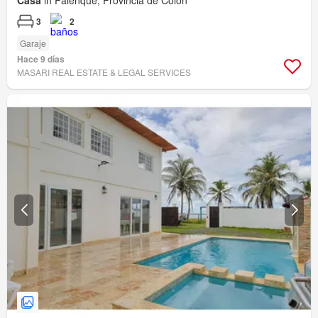
Casa
in Palenque, Provincia de Colón
3
2
Garaje
Hace 9 días
MASARI REAL ESTATE & LEGAL SERVICES