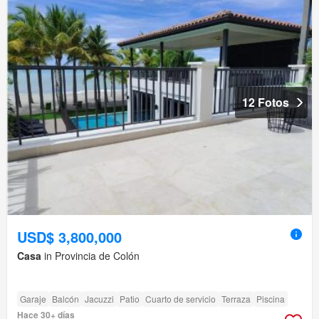
12 Fotos
USD$ 3,800,000
Casa
in Provincia de Colón
Garaje
Balcón
Jacuzzi
Patio
Cuarto de servicio
Terraza
Piscina
Hace 30+ días