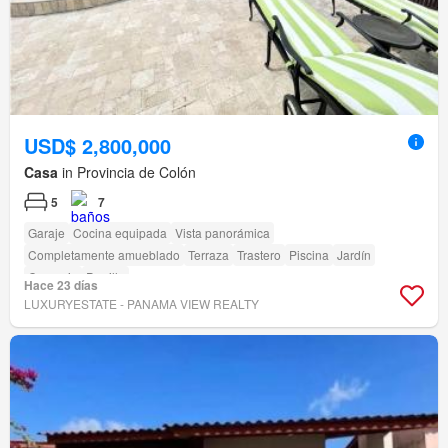
USD$ 2,800,000
Casa
in Provincia de Colón
5
7
Garaje
Cocina equipada
Vista panorámica
Completamente amueblado
Terraza
Trastero
Piscina
Jardín
Conserje
Parrilla
Hace 23 días
LUXURYESTATE - PANAMA VIEW REALTY