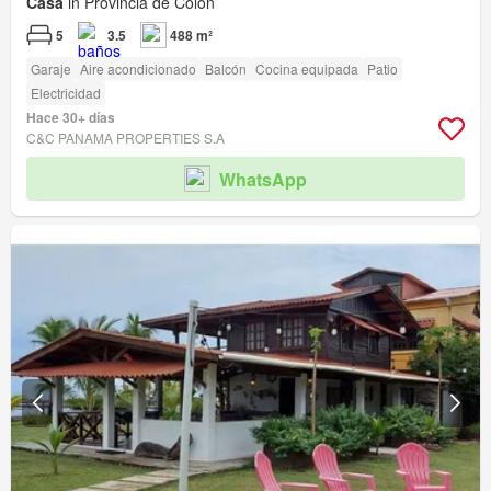
Casa
in Provincia de Colón
5
3.5
488 m²
Garaje
Aire acondicionado
Balcón
Cocina equipada
Patio
Electricidad
Hace 30+ días
C&C PANAMA PROPERTIES S.A
WhatsApp