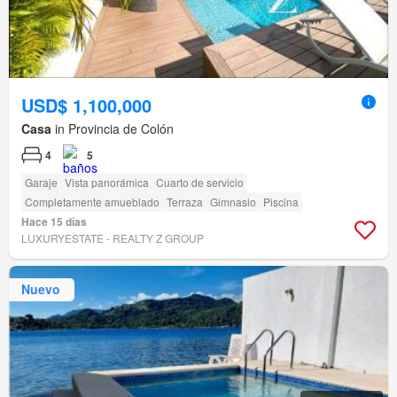
USD$ 1,100,000
Casa
in Provincia de Colón
4
5
Garaje
Vista panorámica
Cuarto de servicio
Completamente amueblado
Terraza
Gimnasio
Piscina
Hace 15 días
LUXURYESTATE - REALTY Z GROUP
Nuevo