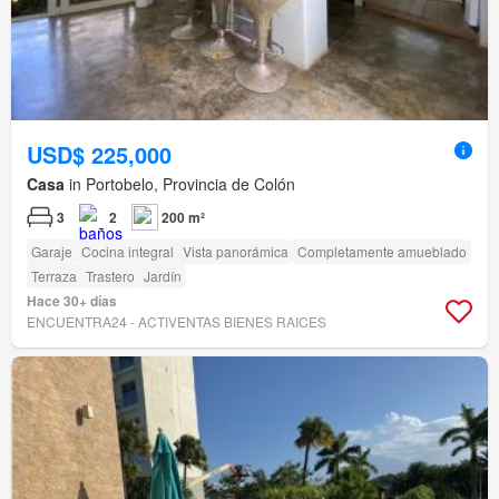
USD$ 225,000
Casa
in Portobelo, Provincia de Colón
3
2
200 m²
Garaje
Cocina integral
Vista panorámica
Completamente amueblado
Terraza
Trastero
Jardín
Hace 30+ días
ENCUENTRA24 - ACTIVENTAS BIENES RAICES