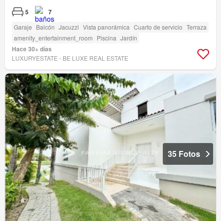
5
7
Garaje
Balcón
Jacuzzi
Vista panorámica
Cuarto de servicio
Terraza
amenity_entertainment_room
Piscina
Jardín
Hace 30+ días
LUXURYESTATE - BE LUXE REAL ESTATE
35 Fotos