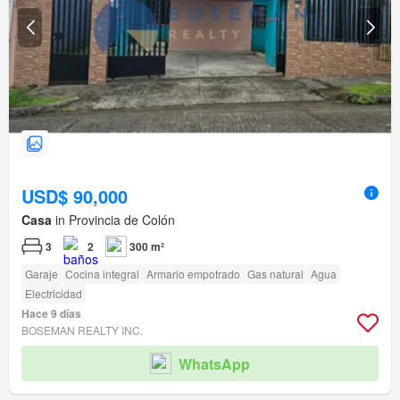
USD$ 90,000
Casa
in Provincia de Colón
3
2
300 m²
Garaje
Cocina integral
Armario empotrado
Gas natural
Agua
Electricidad
Hace 9 días
BOSEMAN REALTY INC.
WhatsApp