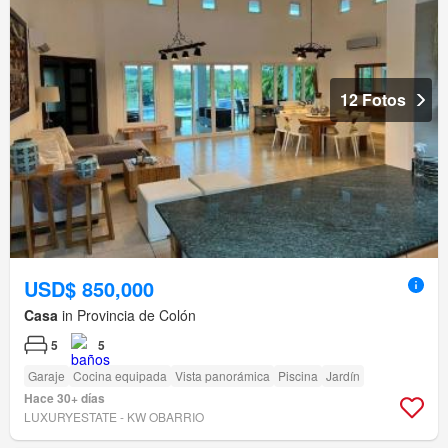
12 Fotos
USD$ 850,000
Casa
in Provincia de Colón
5
5
Garaje
Cocina equipada
Vista panorámica
Piscina
Jardín
Hace 30+ días
LUXURYESTATE - KW OBARRIO