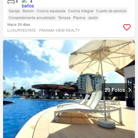
4
4
Garaje
Balcón
Cocina equipada
Cocina integral
Cuarto de servicio
Completamente amueblado
Terraza
Piscina
Jardín
Hace 24 días
LUXURYESTATE - PANAMA VIEW REALTY
20 Fotos