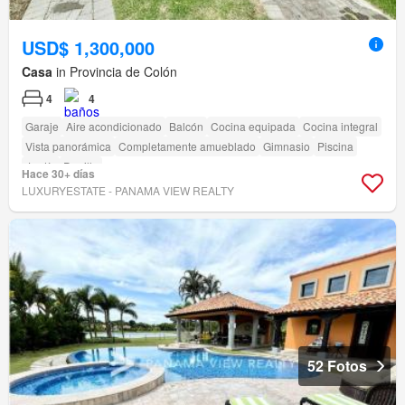
USD$ 1,300,000
Casa
in Provincia de Colón
4
4
Garaje
Aire acondicionado
Balcón
Cocina equipada
Cocina integral
Vista panorámica
Completamente amueblado
Gimnasio
Piscina
Jardín
Parrilla
Hace 30+ días
LUXURYESTATE - PANAMA VIEW REALTY
52 Fotos