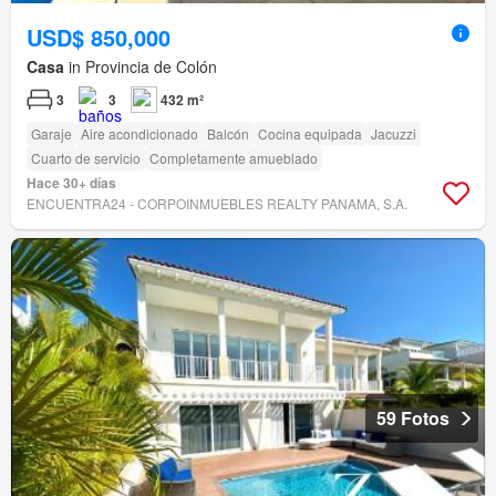
USD$ 850,000
Casa
in Provincia de Colón
3
3
432 m²
Garaje
Aire acondicionado
Balcón
Cocina equipada
Jacuzzi
Cuarto de servicio
Completamente amueblado
Hace 30+ días
ENCUENTRA24 - CORPOINMUEBLES REALTY PANAMA, S.A.
59 Fotos