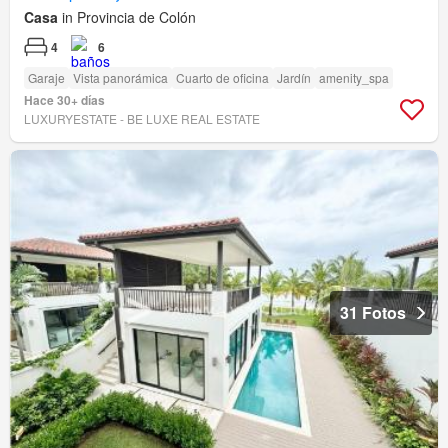
Casa
in Provincia de Colón
4
6
Garaje
Vista panorámica
Cuarto de oficina
Jardín
amenity_spa
Hace 30+ días
LUXURYESTATE - BE LUXE REAL ESTATE
31 Fotos