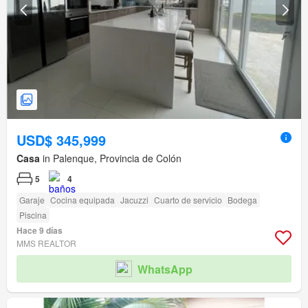
USD$ 345,999
Casa
in Palenque, Provincia de Colón
5
4
Garaje
Cocina equipada
Jacuzzi
Cuarto de servicio
Bodega
Piscina
Hace 9 días
MMS REALTOR
WhatsApp