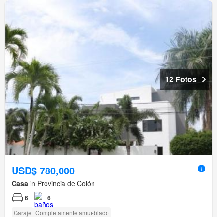
12 Fotos
USD$ 780,000
Casa
in Provincia de Colón
6
6
Garaje
Completamente amueblado