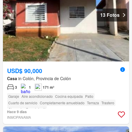
13 Fotos
USD$ 90,000
Casa
in Colón, Provincia de Colón
3
1
171 m²
Garaje
Aire acondicionado
Cocina equipada
Patio
Cuarto de servicio
Completamente amueblado
Terraza
Trastero
Gimnasio
Zona infantil
Hace 9 días
INMOPANAMA