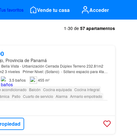
Vende tu casa
Acceder
Tus favoritos
1-30 de
57 apartamentos
00
jo, Provincia de Panamá
, Bella Vista - Urbanización Cerrada Dúplex Terreno 232.81m2
o para 4ta
recamara o área de estudio / oficina - 1 baño complet…
3.5
baños
455 m²
e acondicionado
Balcón
Cocina equipada
Cocina integral
rámica
Patio
Cuarto de servicio
Alarma
Armario empotrado
nea
Agua
Electricidad
Bodega
Seguridad
Gimnasio
Piscina
or
Sauna
Jardín
Parrilla
as con discapacidad
Cancha de tenis
propiedad