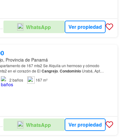
Ver propiedad
WhatsApp
ENES RAICES PANAMÁ
00
jo, Provincia de Panamá
167 mts2 Se Alquila un hermoso y cómodo
ts2 en el corazón de El
Cangrejo
.
Condominio
Urabá, Apt…
2
baños
167 m²
Ver propiedad
WhatsApp
ENES RAICES PANAMÁ