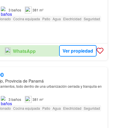
3
baños
381 m²
cionado
Cocina equipada
Patio
Agua
Electricidad
Seguridad
Ver propiedad
WhatsApp
00
jo, Provincia de Panamá
namientos, todo dentro de una urbanización cerrada y tranquila en
3
baños
381 m²
cionado
Cocina equipada
Patio
Agua
Electricidad
Seguridad