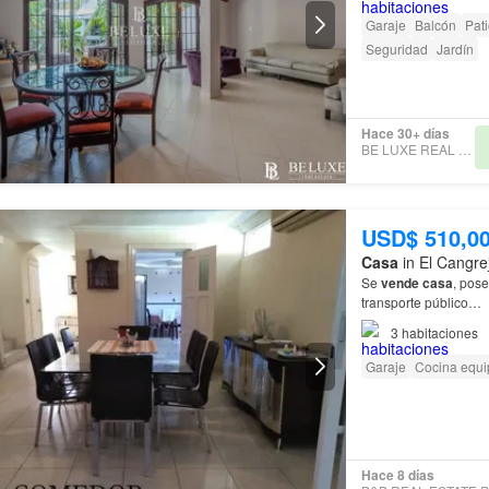
Garaje
Balcón
Pat
Seguridad
Jardín
Hace 30+ días
BE LUXE REAL ESTATE
USD$ 510,0
Casa
in El Cangre
Se
vende
casa
, pose
transporte público…
3
habitaciones
Garaje
Cocina equ
Hace 8 días