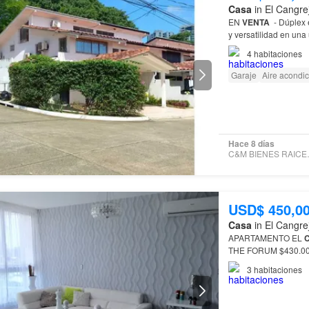
Casa
in El Cangre
EN
VENTA
- Dúplex
y versatilidad en una 
de servicios profesi
4
habitaciones
Garaje
Aire acondi
Hace 8 días
C&M BI
USD$ 450,0
Casa
in El Cangre
APARTAMENTO EL
THE FORUM $430.000 220M2 3 Recamaras 4Baños 2P
servicio Den de estudio Den fa
3
habitaciones
edifici…