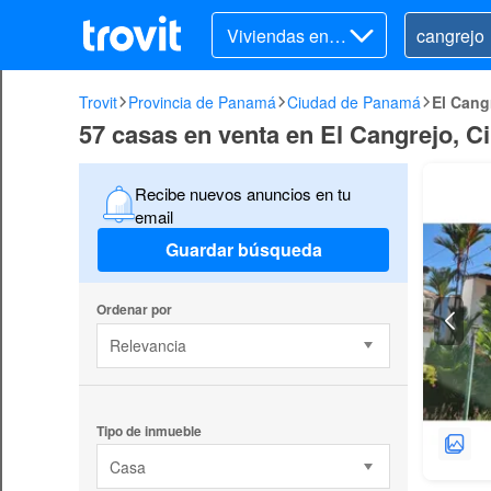
Viviendas en v
enta
Trovit
Provincia de Panamá
Ciudad de Panamá
El Cang
57 casas en venta en El Cangrejo, 
Recibe nuevos anuncios en tu
email
Guardar búsqueda
Ordenar por
Relevancia
Tipo de inmueble
Casa