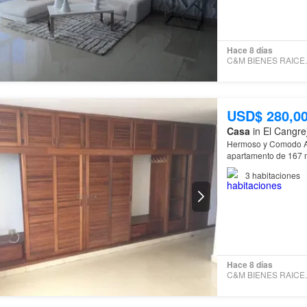
Hace 8 días
C&M BI
USD$ 280,0
Casa
in El Cangre
Hermoso y Comodo Apartamento de 
apartamento de 167 m
3
habitaciones
Hace 8 días
C&M BI