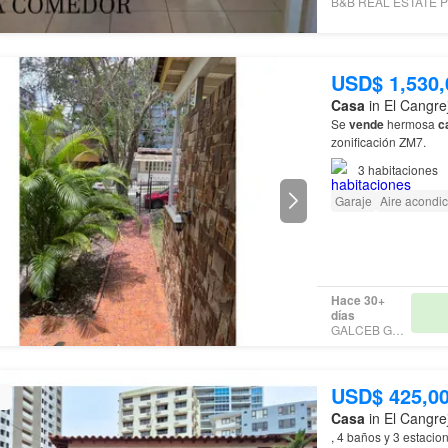
B&
USD$ 1,530,
Casa
in El Cangre
Se
vende
hermosa
c
zonificación ZM7.
3
habitaciones
Garaje
Aire acondi
Hace 30+
días
GALCEB GROUP
USD$ 425,0
Casa
in El Cangre
, 4 baños y 3 estacio