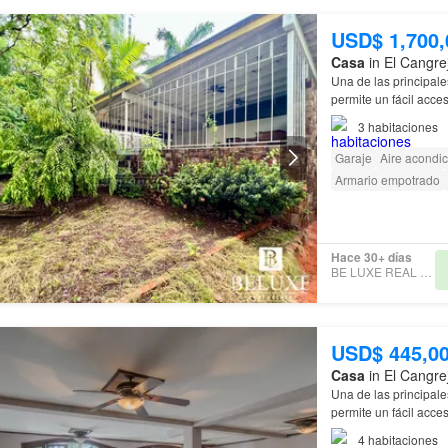
USD$ 1,700,
Casa
in El Cangre
Una de las principale
permite un fácil acces
Cangrejo
es su ofert
3
habitaciones
Garaje
Aire acondi
Armario empotrado
Hace 30+ días
BE LUXE REAL ESTATE
USD$ 445,0
Casa
in El Cangre
Una de las principale
permite un fácil acces
Cangrejo
es su ofert
4
habitaciones