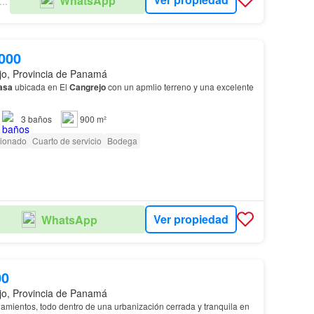
WhatsApp
B REAL ESTATE PANAMA S.A
000
jo, Provincia de Panamá
asa
ubicada en El
Cangrejo
con un apmlio terreno y una excelente
3
baños
900 m²
cionado
Cuarto de servicio
Bodega
Ver propiedad
WhatsApp
00
jo, Provincia de Panamá
namientos, todo dentro de una urbanización cerrada y tranquila en