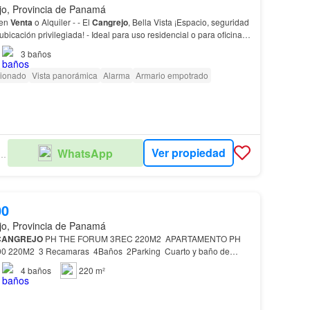
jo, Provincia de Panamá
 en
Venta
o Alquiler - - El
Cangrejo
, Bella Vista ¡Espacio, seguridad
ubicación privilegiada! - Ideal para uso residencial o para oficinas
onales gracias a su ampl…
3
baños
cionado
Vista panorámica
Alarma
Armario empotrado
Ver propiedad
WhatsApp
ENES RAICES PANAMÁ
00
jo, Provincia de Panamá
CANGREJO
PH THE FORUM 3REC 220M2 APARTAMENTO PH
arking Cuarto y baño de
miliar 2Balcones PH THE FORUM es un lujoso
4
baños
220 m²