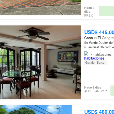
Hace 8
días
PREIC
USD$ 445,0
Casa
in El Cangre
Se
Vende
Dúplex de T
y Familias! Ubicado 
seguridad privada 2
4
habitaciones
Garaje
Balcón
Hace 8 días
ALQUILANDO PANAMÁ
USD$ 480,0