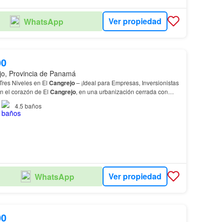
Ver propiedad
WhatsApp
00
jo, Provincia de Panamá
res Niveles en El
Cangrejo
– ¡Ideal para Empresas, Inversionistas
en el corazón de El
Cangrejo
, en una urbanización cerrada con
4 horas.…
4.5
baños
Ver propiedad
WhatsApp
00