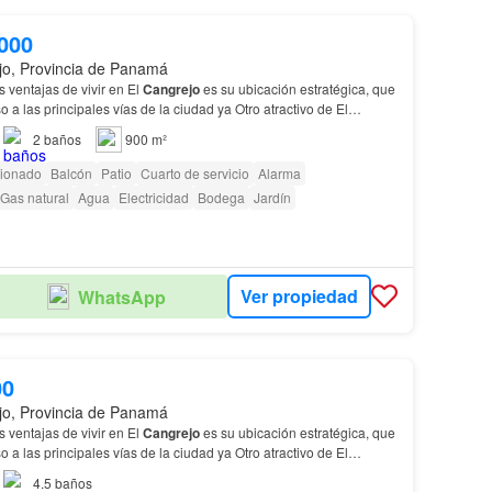
000
jo, Provincia de Panamá
s ventajas de vivir en El
Cangrejo
es su ubicación estratégica, que
o a las principales vías de la ciudad ya Otro atractivo de El
a de viviendas, que incluye apar…
2
baños
900 m²
cionado
Balcón
Patio
Cuarto de servicio
Alarma
Gas natural
Agua
Electricidad
Bodega
Jardín
Ver propiedad
WhatsApp
00
jo, Provincia de Panamá
s ventajas de vivir en El
Cangrejo
es su ubicación estratégica, que
o a las principales vías de la ciudad ya Otro atractivo de El
a de viviendas, que incluye apar…
4.5
baños