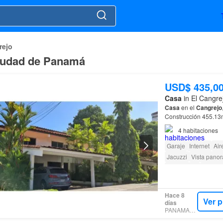
rejo
Ciudad de Panamá
USD$ 435,0
Casa
in El Cangre
Casa
en el
Cangrejo
Construcción 455.13m2 3 niveles Primer Nivel: (Sotano) - Sótano espaci
4
habitaciones
Garaje
Internet
Air
Jacuzzi
Vista pano
Gas natural
Chime
Zona infantil
Ascens
Acceso para person
Hace 8
Ver 
días
PANAMARES