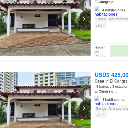
El
Cangrejo
…
4
habitaciones
Garaje
Aire acondi
Jardín
Hace 1
día
PREIC
USD$ 425,0
Casa
in El Cangre
, 4 baños y 3 estacio
El
Cangrejo
…
4
habitaciones
Garaje
Aire acondi
Jardín