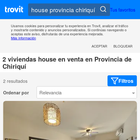
Tus favoritos
Usamos cookies para personalizar tu experiencia en Trovit, analizar el tráfico
y mostrarte contenido y anuncios personalizados. Si continúas navegando o
aceptas este aviso, disfrutarás de una experiencia mejorada.
Más información
ACEPTAR
BLOQUEAR
2 viviendas house en venta en Provincia de
Chiriquí
Filtros
2 resultados
Ordenar por