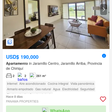
USD$ 190,000
Apartamento
in Jaramillo Centro, Jaramillo Arriba, Provincia
de Chiriquí
2
2
261 m²
Internet
Aire acondicionado
Cocina integral
Vista panorámica
Armario empotrado
Gas natural
Agua
Electricidad
Seguridad
Piscina
Jardín
Cancha de tenis
Hace 8 días
PANAMA PROPERTIES
WhatsApp