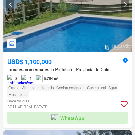
USD$ 1,100,000
Locales comerciales
in Portobelo, Provincia de Colón
8
4
5,764 m²
Garaje
Aire acondicionado
Cocina equipada
Gas natural
Agua
Electricidad
Hace 10 días
BE LUXE REAL ESTATE
WhatsApp