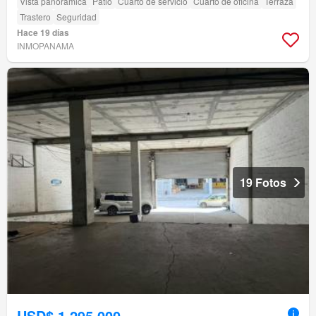
Vista panorámica
Patio
Cuarto de servicio
Cuarto de oficina
Terraza
Trastero
Seguridad
Hace 19 días
INMOPANAMA
19 Fotos
USD$ 1,295,000