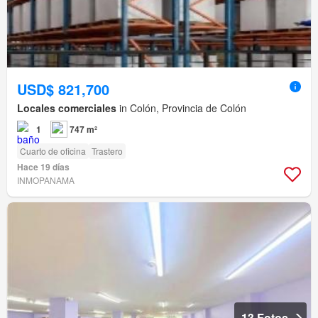
USD$ 821,700
Locales comerciales
in Colón, Provincia de Colón
1
747 m²
Cuarto de oficina
Trastero
Hace 19 días
INMOPANAMA
13 Fotos