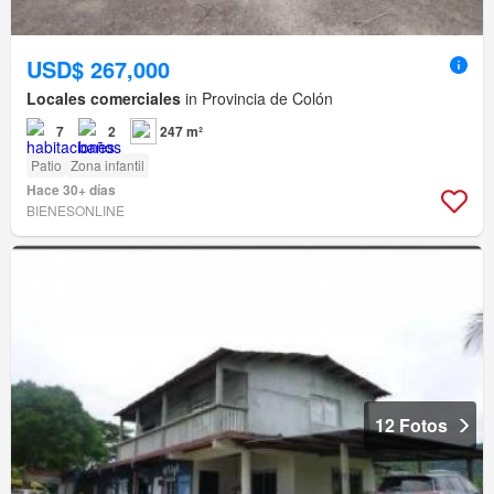
USD$ 267,000
Locales comerciales
in Provincia de Colón
7
2
247 m²
Patio
Zona infantil
Hace 30+ días
BIENESONLINE
12 Fotos