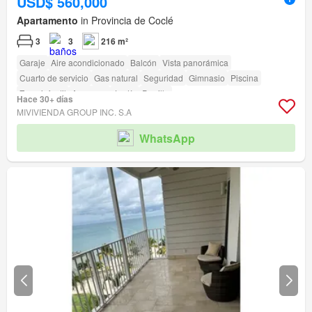
USD$ 560,000
Apartamento
in Provincia de Coclé
3
3
216 m²
Garaje
Aire acondicionado
Balcón
Vista panorámica
Cuarto de servicio
Gas natural
Seguridad
Gimnasio
Piscina
Zona infantil
Ascensor
Jardín
Parrilla
Hace 30+ días
MIVIVIENDA GROUP INC. S.A
WhatsApp