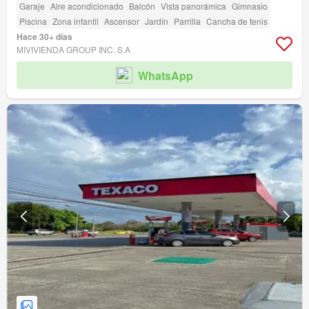
Garaje
Aire acondicionado
Balcón
Vista panorámica
Gimnasio
Piscina
Zona infantil
Ascensor
Jardín
Parrilla
Cancha de tenis
Hace 30+ días
MIVIVIENDA GROUP INC. S.A
WhatsApp