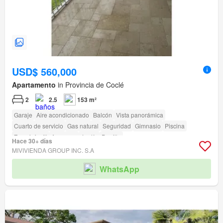
USD$ 560,000
Apartamento
in Provincia de Coclé
2
2.5
153 m²
Garaje
Aire acondicionado
Balcón
Vista panorámica
Cuarto de servicio
Gas natural
Seguridad
Gimnasio
Piscina
Zona infantil
Ascensor
Jardín
Parrilla
Hace 30+ días
MIVIVIENDA GROUP INC. S.A
WhatsApp