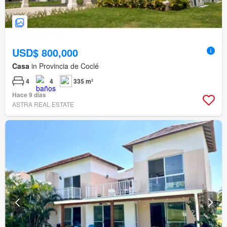
USD$ 800,000
Casa
in Provincia de Coclé
4
4
335 m²
Hace 9 días
ASTRA REAL ESTATE