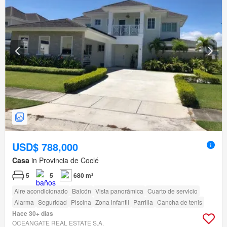
USD$ 788,000
Casa
in Provincia de Coclé
5
5
680 m²
Aire acondicionado
Balcón
Vista panorámica
Cuarto de servicio
Alarma
Seguridad
Piscina
Zona infantil
Parrilla
Cancha de tenis
Hace 30+ días
OCEANGATE REAL ESTATE S.A.