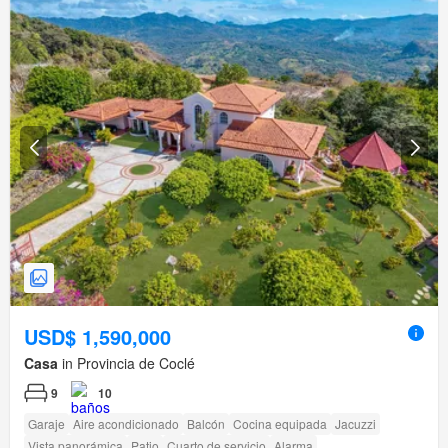
USD$ 1,590,000
Casa
in Provincia de Coclé
9
10
Garaje
Aire acondicionado
Balcón
Cocina equipada
Jacuzzi
Vista panorámica
Patio
Cuarto de servicio
Alarma