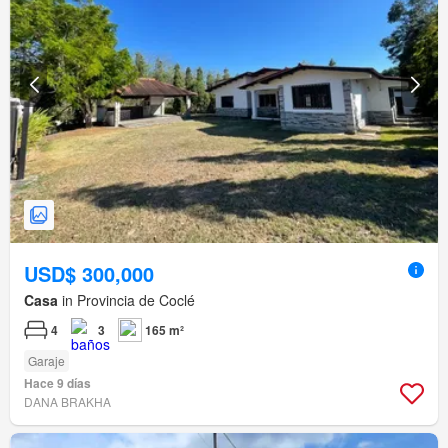
USD$ 300,000
Casa
in Provincia de Coclé
4
3
165 m²
Garaje
Hace 9 días
DANA BRAKHA