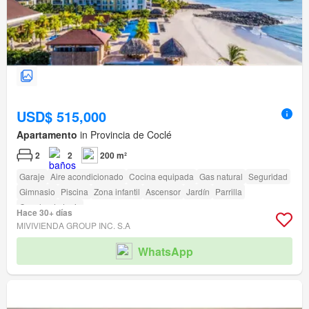
USD$ 515,000
Apartamento
in Provincia de Coclé
2
2
200 m²
Garaje
Aire acondicionado
Cocina equipada
Gas natural
Seguridad
Gimnasio
Piscina
Zona infantil
Ascensor
Jardín
Parrilla
Cancha de tenis
Hace 30+ días
MIVIVIENDA GROUP INC. S.A
WhatsApp