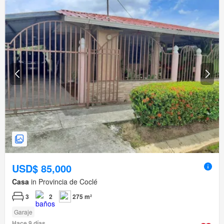
USD$ 85,000
Casa
in Provincia de Coclé
3
2
275 m²
Garaje
Hace 9 días