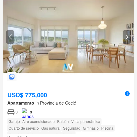
USD$ 775,000
Apartamento
in Provincia de Coclé
3
3
Garaje
Aire acondicionado
Balcón
Vista panorámica
Cuarto de servicio
Gas natural
Seguridad
Gimnasio
Piscina
Zona infantil
Ascensor
Jardín
Parrilla