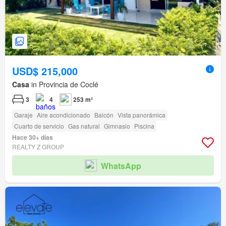
USD$ 215,000
Casa
in Provincia de Coclé
3
4
253 m²
Garaje
Aire acondicionado
Balcón
Vista panorámica
Cuarto de servicio
Gas natural
Gimnasio
Piscina
Hace 30+ días
REALTY Z GROUP
WhatsApp