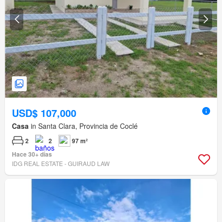
USD$ 107,000
Casa
in Santa Clara, Provincia de Coclé
2
2
97 m²
Hace 30+ días
IDG REAL ESTATE - GUIRAUD LAW