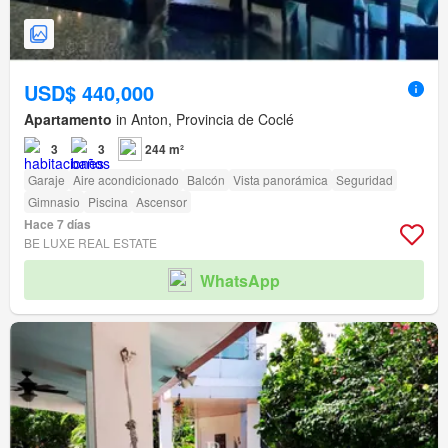
USD$ 440,000
Apartamento
in Anton, Provincia de Coclé
3
3
244 m²
Garaje
Aire acondicionado
Balcón
Vista panorámica
Seguridad
Gimnasio
Piscina
Ascensor
Hace 7 días
BE LUXE REAL ESTATE
WhatsApp