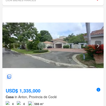
USD$ 1,335,000
Casa
in Anton, Provincia de Coclé
4
4
566 m²