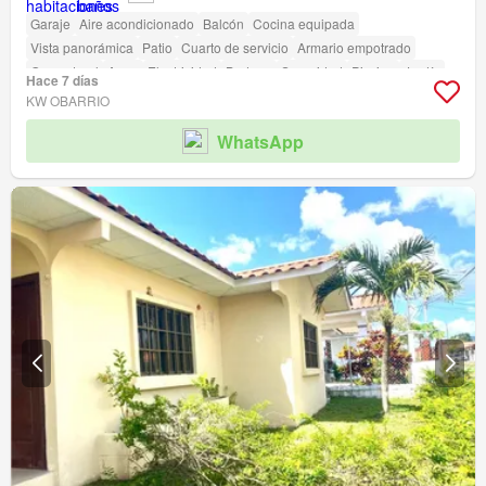
Garaje
Aire acondicionado
Balcón
Cocina equipada
Vista panorámica
Patio
Cuarto de servicio
Armario empotrado
Gas natural
Agua
Electricidad
Bodega
Seguridad
Piscina
Jardín
Hace 7 días
Parrilla
KW OBARRIO
WhatsApp