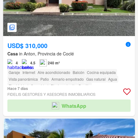
USD$ 310,000
Casa
in Anton, Provincia de Coclé
4
4.5
240 m²
Garaje
Internet
Aire acondicionado
Balcón
Cocina equipada
Vista panorámica
Patio
Armario empotrado
Gas natural
Agua
Electricidad
Seguridad
Piscina
Jardín
Parrilla
Hace 7 días
FIDELIS GESTORES Y ASESORES INMOBILIARIOS
WhatsApp