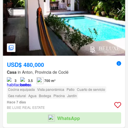
USD$ 480,000
Casa
in Anton, Provincia de Coclé
3
3.5
700 m²
Cocina equipada
Vista panorámica
Patio
Cuarto de servicio
Gas natural
Agua
Bodega
Piscina
Jardín
Hace 7 días
BE LUXE REAL ESTATE
WhatsApp