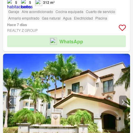
5
5
312 m²
Garaje
Aire acondicionado
Cocina equipada
Cuarto de servicio
Armario empotrado
Gas natural
Agua
Electricidad
Piscina
Hace 7 días
REALTY Z GROUP
WhatsApp