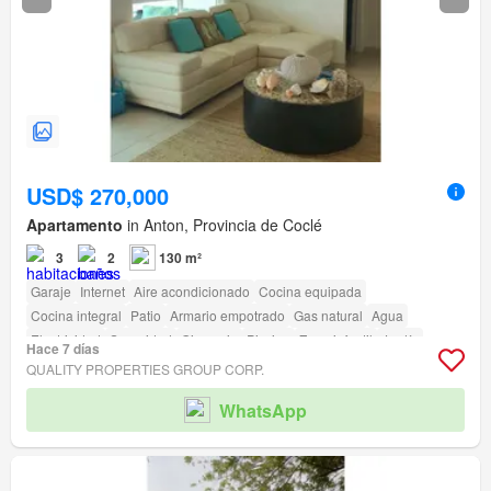
USD$ 270,000
Apartamento
in Anton, Provincia de Coclé
3
2
130 m²
Garaje
Internet
Aire acondicionado
Cocina equipada
Cocina integral
Patio
Armario empotrado
Gas natural
Agua
Electricidad
Seguridad
Gimnasio
Piscina
Zona infantil
Jardín
Hace 7 días
Parrilla
Acceso para personas con discapacidad
QUALITY PROPERTIES GROUP CORP.
WhatsApp