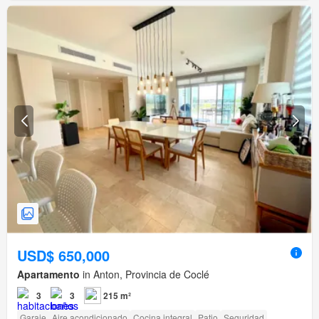
USD$ 650,000
Apartamento
in Anton, Provincia de Coclé
3
3
215 m²
Garaje
Aire acondicionado
Cocina integral
Patio
Seguridad