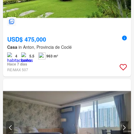
USD$ 475,000
Casa
in Anton, Provincia de Coclé
4
5.5
963 m²
Hace 7 días
RE/MAX 507