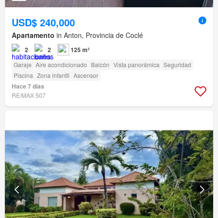
USD$ 240,000
Apartamento
in Anton, Provincia de Coclé
2
2
125 m²
Garaje
Aire acondicionado
Balcón
Vista panorámica
Seguridad
Piscina
Zona infantil
Ascensor
Hace 7 días
RE/MAX 507