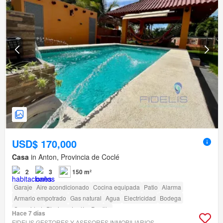
USD$ 170,000
Casa
in Anton, Provincia de Coclé
2
3
150 m²
Garaje
Aire acondicionado
Cocina equipada
Patio
Alarma
Armario empotrado
Gas natural
Agua
Electricidad
Bodega
Seguridad
Piscina
Jardín
Parrilla
Hace 7 días
FIDELIS GESTORES Y ASESORES INMOBILIARIOS