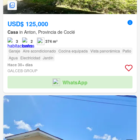
USD$ 125,000
Casa
in Anton, Provincia de Coclé
3
2
374 m²
Garaje
Aire acondicionado
Cocina equipada
Vista panorámica
Patio
Agua
Electricidad
Jardín
Hace 30+ días
GALCEB GROUP
WhatsApp