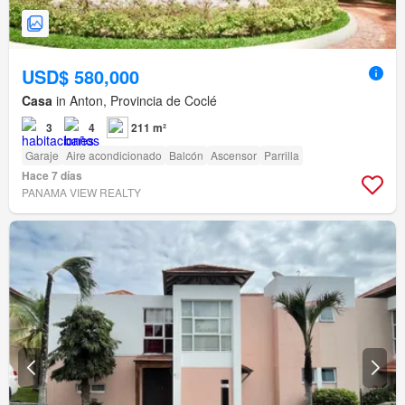
USD$ 580,000
Casa
in Anton, Provincia de Coclé
3
4
211 m²
Garaje
Aire acondicionado
Balcón
Ascensor
Parrilla
Hace 7 días
PANAMA VIEW REALTY